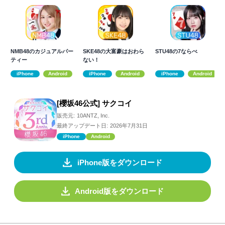
NMB48のカジュアルパー
SKE48の大富豪はおわら
STU48の7ならべ
ティー
ない！
iPhone
Android
iPhone
Android
iPhone
Android
[櫻坂46公式] サクコイ
販売元:
10ANTZ, Inc.
最終アップデート日:
2026年7月31日
iPhone
Android
iPhone版をダウンロード
Android版をダウンロード