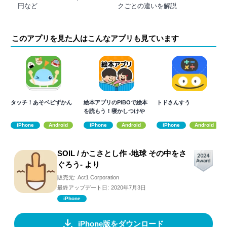
円など
クごとの違いを解説
このアプリを見た人はこんなアプリも見ています
タッチ！あそベビずかん
絵本アプリのPIBOで絵本
トドさんすう
を読もう！寝かしつけや
読み聞かせに
iPhone
Android
iPhone
Android
iPhone
Android
SOIL / かこさとし作 -地球 その中をさ
ぐろう- より
販売元:
Act1 Corporation
最終アップデート日:
2020年7月3日
iPhone
iPhone版をダウンロード