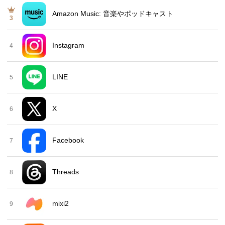
Amazon Music: 音楽やポッドキャスト
3
Instagram
4
LINE
5
X
6
Facebook
7
Threads
8
mixi2
9