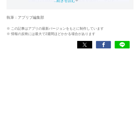
の数は25,000以上。アプリの知見を活かし、テレビ・
...続きを読む
Web・ラジオなどのメディアに出演。
【メディア出演歴】日本テレビ『午前0時の森』（人生効率
執筆：アプリブ編集部
化アプリの紹介）、TBS『サタプラ』（スマホライフが変
わる神アプリの紹介）、J-WAVE『STEP ONE』（今話題の
※ この記事はアプリの最新バージョンをもとに制作しています
スマホアプリ）他
※ 情報の反映には最大で2週間ほどかかる場合があります
Wikipedia
X(旧：Twitter）