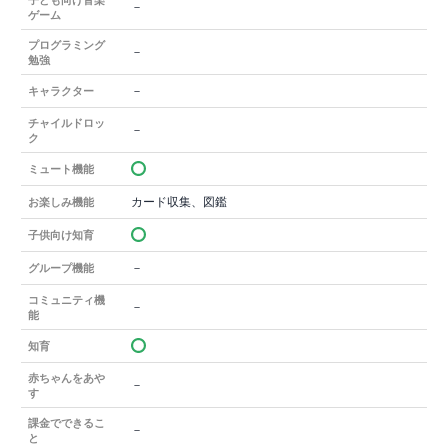
－
ゲーム
プログラミング
－
勉強
－
キャラクター
チャイルドロッ
－
ク
ミュート機能
カード収集、図鑑
お楽しみ機能
子供向け知育
－
グループ機能
コミュニティ機
－
能
知育
赤ちゃんをあや
－
す
課金でできるこ
－
と