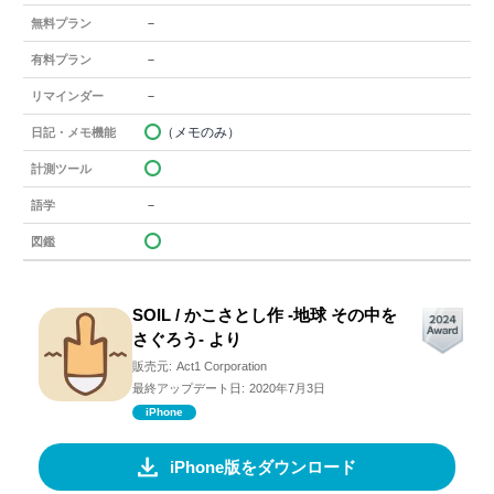
－
無料プラン
－
有料プラン
－
リマインダー
（メモのみ）
日記・メモ機能
計測ツール
－
語学
図鑑
SOIL / かこさとし作 -地球 その中を
さぐろう- より
販売元:
Act1 Corporation
最終アップデート日:
2020年7月3日
iPhone
iPhone版をダウンロード