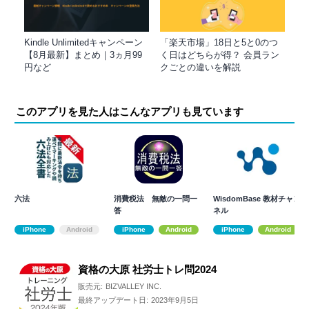
Kindle Unlimitedキャンペーン
「楽天市場」18日と5と0のつ
【8月最新】まとめ｜3ヵ月99
く日はどちらが得？ 会員ラン
円など
クごとの違いを解説
このアプリを見た人はこんなアプリも見ています
六法
消費税法 無敵の一問一
WisdomBase 教材チャン
答
ネル
iPhone
Android
iPhone
Android
iPhone
Android
資格の大原 社労士トレ問2024
販売元:
BIZVALLEY INC.
最終アップデート日:
2023年9月5日