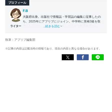
プロフィール
F.B
大阪府出身。出版社で情報誌・学習誌の編集に従事したの
ち、2025年にアプリブにジョイン。中学時に英検3級を取
ライター
得したものの、大学生・社会人となる中で英語学習から遠
...続きを読む
ざかる。勉強系アプリ担当となったことから、アプリでの
英語学習を再開。英語が苦手な人や勉強が続かない人に寄
執筆：アプリブ編集部
り添える記事を目指している。
※記事の内容は記載当時の情報であり、現在の内容と異なる場合があります。