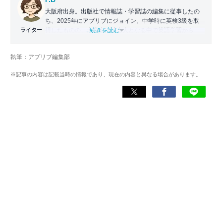
大阪府出身。出版社で情報誌・学習誌の編集に従事したの
ち、2025年にアプリブにジョイン。中学時に英検3級を取
ライター
得したものの、大学生・社会人となる中で英語学習から遠
...続きを読む
ざかる。勉強系アプリ担当となったことから、アプリでの
英語学習を再開。英語が苦手な人や勉強が続かない人に寄
執筆：アプリブ編集部
り添える記事を目指している。
※記事の内容は記載当時の情報であり、現在の内容と異なる場合があります。