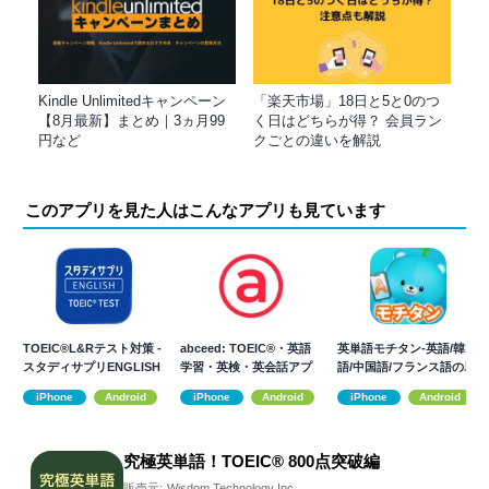
Kindle Unlimitedキャンペーン
「楽天市場」18日と5と0のつ
【8月最新】まとめ｜3ヵ月99
く日はどちらが得？ 会員ラン
円など
クごとの違いを解説
このアプリを見た人はこんなアプリも見ています
TOEIC®L&Rテスト対策 -
abceed: TOEIC®・英語
英単語モチタン-英語/韓国
スタディサプリENGLISH
学習・英検・英会話アプ
語/中国語/フランス語の単
リ
語ゲーム
iPhone
Android
iPhone
Android
iPhone
Android
究極英単語！TOEIC® 800点突破編
販売元:
Wisdom Technology Inc.