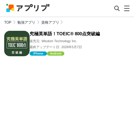
TOP
勉強アプリ
資格アプリ
究極英単語！TOEIC® 800点突破編
販売元:
Wisdom Technology Inc.
最終アップデート日:
2026年5月7日
iPhone
Android