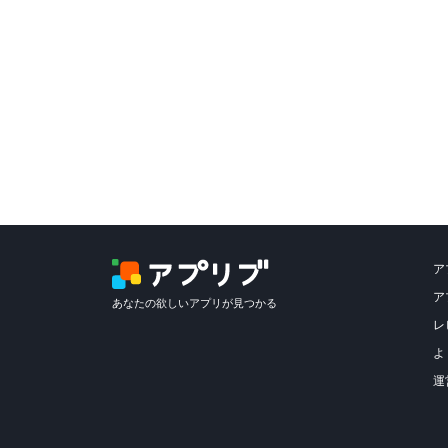
ア
ア
あなたの欲しいアプリが見つかる
レ
よ
運