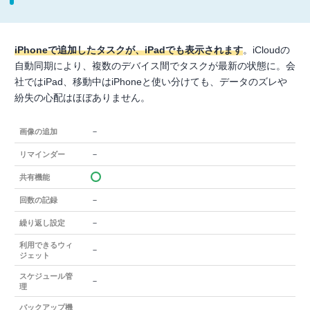
iPhoneで追加したタスクが、iPadでも表示されます
。iCloudの
自動同期により、複数のデバイス間でタスクが最新の状態に。会
社ではiPad、移動中はiPhoneと使い分けても、データのズレや
紛失の心配はほぼありません。
－
画像の追加
－
リマインダー
共有機能
－
回数の記録
－
繰り返し設定
利用できるウィ
－
ジェット
スケジュール管
－
理
バックアップ機