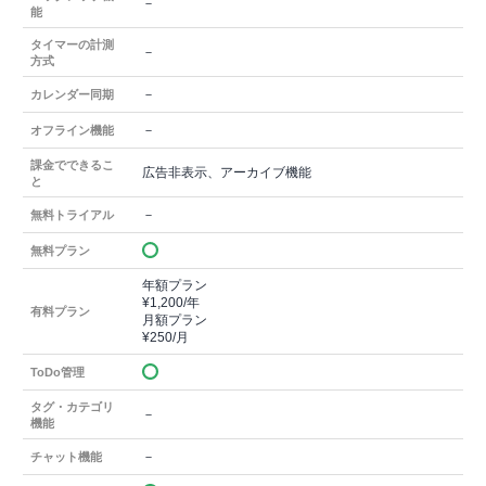
－
能
タイマーの計測
－
方式
－
カレンダー同期
－
オフライン機能
課金でできるこ
広告非表示、アーカイブ機能
と
－
無料トライアル
無料プラン
年額プラン
¥1,200/年
有料プラン
月額プラン
¥250/月
ToDo管理
タグ・カテゴリ
－
機能
－
チャット機能