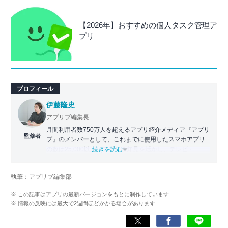
【2026年】おすすめの個人タスク管理ア
プリ
プロフィール
伊藤隆史
アプリブ編集長
月間利用者数750万人を超えるアプリ紹介メディア『アプリ
監修者
ブ』のメンバーとして、これまでに使用したスマホアプリ
の数は25,000以上。アプリの知見を活かし、テレビ・
...続きを読む
Web・ラジオなどのメディアに出演。
【メディア出演歴】日本テレビ『午前0時の森』（人生効率
執筆：アプリブ編集部
化アプリの紹介）、TBS『サタプラ』（スマホライフが変
わる神アプリの紹介）、J-WAVE『STEP ONE』（今話題の
※ この記事はアプリの最新バージョンをもとに制作しています
スマホアプリ）他
※ 情報の反映には最大で2週間ほどかかる場合があります
Wikipedia
X(旧：Twitter）