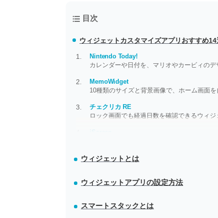
目次
ウィジェットカスタマイズアプリ
おすすめ14
Nintendo Today!
カレンダーや日付を、マリオやカービィのデ
MemoWidget
10種類のサイズと背景画像で、ホーム画面を
チェクリカ RE
ロック画面でも経過日数を確認できるウィジ
iScreen
カップル向けに互いの距離や気分を映すウィ
ウィジェットとは
ウィジェットアプリの設定方法
スマートスタックとは