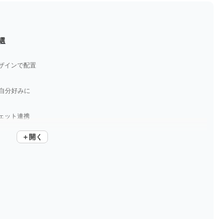
選
ザインで配置
自分好みに
ェット連携
＋開く
ジェット