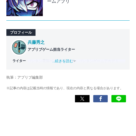
ームアプリ
プロフィール
兵藤秀之
アプリブゲーム担当ライター
ライター
バンタン電脳ゲーム学院（現：バンタンゲームアカデミ
...続きを読む
ー）ゲームライター学部を2011年に卒業。2012年よりゲー
ム攻略本の執筆に参加し、ライターとしてのキャリアをス
執筆：アプリブ編集部
タート。2014年からはヴォラーレ株式会社（現：ナイル株
式会社）に所属し、ゲーム系コンテンツを中心にスマート
※記事の内容は記載当時の情報であり、現在の内容と異なる場合があります。
フォンアプリ関連の記事を10年以上制作。Webライティン
グ能力検定1級、漢字検定2級を所持。ゲームが持つ楽しさ
を、ツールにある便利さを伝わるライティングを心がけて
います。