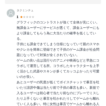
タクミンチュ
1
グラフィックのコントラストが強くて全体が見にくい。
無課金ユーザーにサービスが悪くて、課金ユーザーにも
より課金してもらう為に大当たりの確率を低くしてい
る。
子供にも課金できてしまう仕様になっていて親のスマホ
やクレカを簡単に登録できて子供のゲーム課金が社会問
題になっていて対策が全くされていない。
ゲームの良い点は流行りのアニメや映画などと早急にコ
ラボして運営してる所。コラボしたキャラクターを上手
く活かした武器やスキンが多くてカッコよかったり可愛
いのが良い。
あとユーザーの民度が低くてボイスチャットで暴言を吐
いたり誹謗中傷は当たり前で子供の暴言も多い。新規で
入るユーザーは初心者で当たり前なのにプレーでミスし
たり上手くないと暴言を吐かれたりしてゲームから離れ
ていく人も多い。特に女性は暴言でゲームから離れる人