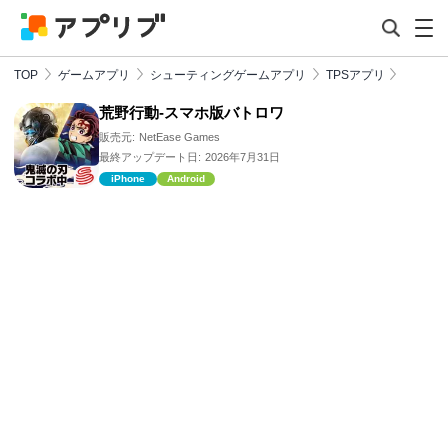
TOP
ゲームアプリ
シューティングゲームアプリ
TPSアプリ
荒野行動-スマホ版バトロワ
販売元:
NetEase Games
最終アップデート日:
2026年7月31日
iPhone
Android