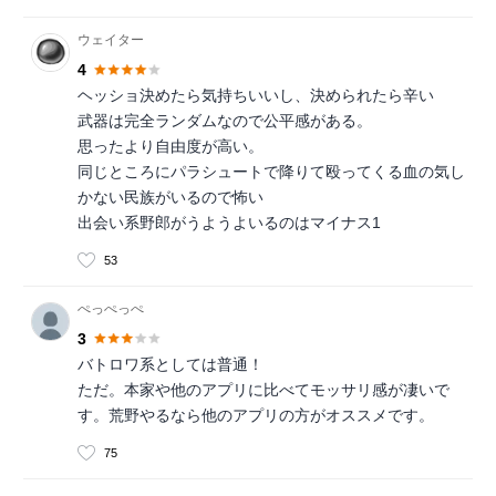
ウェイター
4
ヘッショ決めたら気持ちいいし、決められたら辛い
武器は完全ランダムなので公平感がある。
思ったより自由度が高い。
同じところにパラシュートで降りて殴ってくる血の気し
かない民族がいるので怖い
出会い系野郎がうようよいるのはマイナス1
53
ぺっぺっぺ
3
バトロワ系としては普通！
ただ。本家や他のアプリに比べてモッサリ感が凄いで
す。荒野やるなら他のアプリの方がオススメです。
75