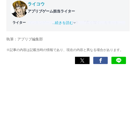
ライコウ
アプリブゲーム担当ライター
ライター
バンタンゲームアカデミー
...続きを読む
出身。「広く深く」をモットー
に、あらゆるジャンルのゲームに精通する筋金入りのゲー
マー。プレイ済みタイトルは2,000本を超えており、アプリ
執筆：アプリブ編集部
ゲームだけでも1,000本以上。ゲーム開発者を目指した経験
もあり、ゲームの深い理解を持つ。現在はゲームを遊び尽
※記事の内容は記載当時の情報であり、現在の内容と異なる場合があります。
くして面白さを引き出し、人々に伝えるためゲームライタ
ーへと転向。
複数のゲームメディアの立ち上げや運営に携わるほか、ゲ
ーム公式から名指しで攻略記事依頼を受けるなど、執筆の
正確性や専門知識の深さは業界内でも高く評価されてい
る。現在は、アプリブでゲーム関連のコンテンツを豊富に
執筆中。