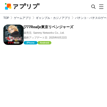
TOP
ゲームアプリ
ギャンブル・カジノアプリ
パチンコ・パチスロゲー
[777Real]e東京リベンジャーズ
販売元:
Sammy Networks Co., Ltd.
最終アップデート日:
2025年8月22日
iPhone
Android