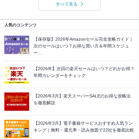
すべて見る
人気のコンテンツ
【保存版】2026年Amazonセール完全攻略ガイド｜
次のセールはいつ？お得な買い方＆年間スケジュ
ー...
【2026年】次回の楽天セールはいつ？どれがお得？
年間カレンダーをチェック
【2026年3月】楽天スーパーSALEのお得な攻略法
を徹底解説
【2026年3月】電子書籍サービスおすすめ人気ラン
キング｜無料・還元率・読み放題で22社を徹底比較