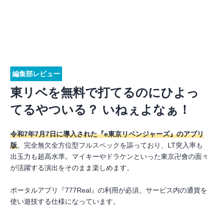
編集部レビュー
東リベを無料で打てるのにひよっ
てるやついる？ いねぇよなぁ！
令和7年7月7日に導入された『e東京リベンジャーズ』のアプリ
版
。完全無欠全方位型フルスペックを謳っており、LT突入率も
出玉力も超高水準。マイキーやドラケンといった東京卍會の面々
が活躍する演出をそのまま楽しめます。
ポータルアプリ『777Real』の利用が必須。サービス内の通貨を
使い遊技する仕様になっています。