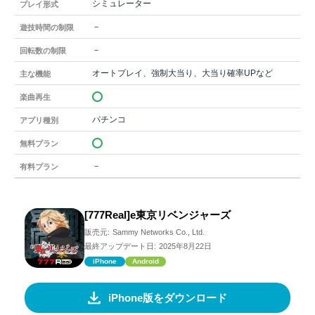
シミュレーター
プレイ形式
－
遊技時間の制限
－
回転数の制限
オートプレイ、強制大当り、大当り確率UPなど
主な機能
楽曲再生
パチンコ
アプリ種別
無料プラン
－
有料プラン
[777Real]e東京リベンジャーズ
販売元:
Sammy Networks Co., Ltd.
最終アップデート日:
2025年8月22日
iPhone
Android
iPhone版をダウンロード