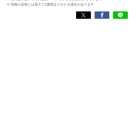
くして面白さを引き出し、人々に伝えるためゲームライタ
※ 情報の反映には最大で2週間ほどかかる場合があります
ーへと転向。
複数のゲームメディアの立ち上げや運営に携わるほか、ゲ
ーム公式から名指しで攻略記事依頼を受けるなど、執筆の
正確性や専門知識の深さは業界内でも高く評価されてい
る。現在は、アプリブでゲーム関連のコンテンツを豊富に
執筆中。