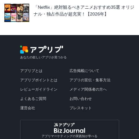
「Netflix」絶対観るべきアニメおすすめ35選 オリジ
ナル・独占作品が超充実！【2026年】
あなたの欲しいアプリが見つかる
アプリブとは
広告掲載について
アプリブポイントとは
アプリの宣伝・集客方法
レビューガイドライン
メディア関係者の方へ
よくあるご質問
お問い合わせ
運営会社
プレスキット
アプリマーケティングの実践知が学べる