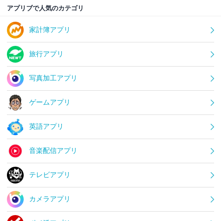
アプリブで人気のカテゴリ
家計簿アプリ
旅行アプリ
写真加工アプリ
ゲームアプリ
英語アプリ
音楽配信アプリ
テレビアプリ
カメラアプリ