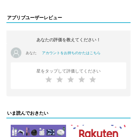
アプリブユーザーレビュー
あなたの評価を教えてください！
あなた
アカウントをお持ちのかたはこちら
星をタップして評価してください
いま読んでおきたい