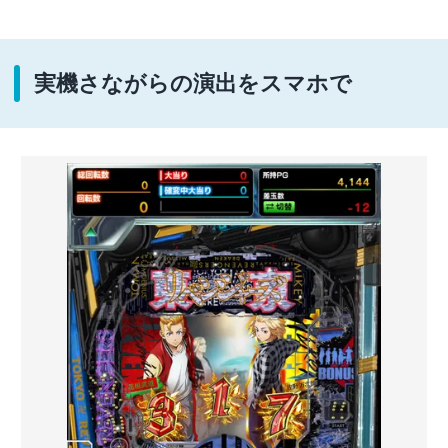
実機さながらの演出をスマホで