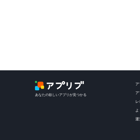
ア
ア
あなたの欲しいアプリが見つかる
レ
よ
運