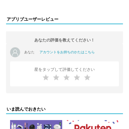
アプリブユーザーレビュー
あなたの評価を教えてください！
あなた
アカウントをお持ちのかたはこちら
星をタップして評価してください
いま読んでおきたい