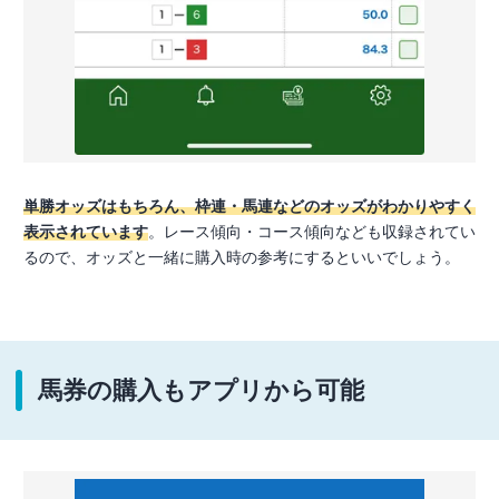
単勝オッズはもちろん、枠連・馬連などのオッズがわかりやすく
表示されています
。レース傾向・コース傾向なども収録されてい
るので、オッズと一緒に購入時の参考にするといいでしょう。
馬券の購入もアプリから可能