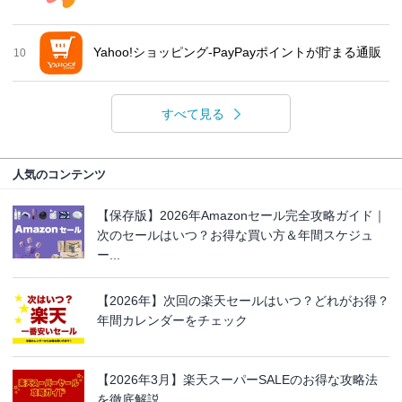
Yahoo!ショッピング-PayPayポイントが貯まる通販
10
すべて見る
人気のコンテンツ
【保存版】2026年Amazonセール完全攻略ガイド｜
次のセールはいつ？お得な買い方＆年間スケジュ
ー...
【2026年】次回の楽天セールはいつ？どれがお得？
年間カレンダーをチェック
【2026年3月】楽天スーパーSALEのお得な攻略法
を徹底解説