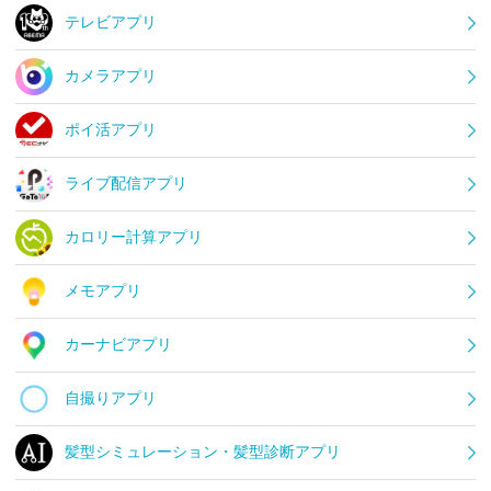
テレビアプリ
カメラアプリ
ポイ活アプリ
ライブ配信アプリ
カロリー計算アプリ
メモアプリ
カーナビアプリ
自撮りアプリ
髪型シミュレーション・髪型診断アプリ