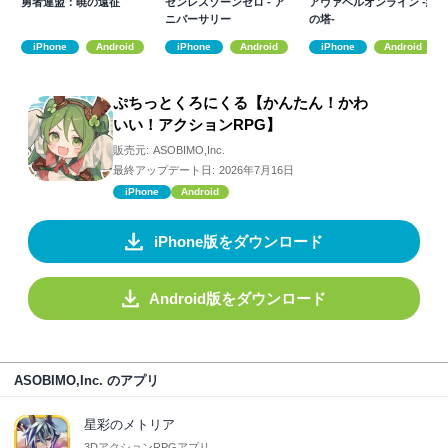
勇者連盟：暁の遠征
ゼンレスゾーンゼロ - ア
アヴァベルオンライン -絆
ニバーサリー
の塔-
iPhone
Android
iPhone
Android
iPhone
Android
ぷちっとくろにくる【かんたん！かわ
いい！アクションRPG】
販売元:
ASOBIMO,Inc.
最終アップデート日:
2026年7月16日
iPhone
Android
iPhone版をダウンロード
Android版をダウンロード
ASOBIMO,Inc. のアプリ
星彩のメトリア
3DアクションRPGアプリ