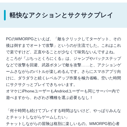
軽快なアクションとサクサクプレイ
PCのMMORPGといえば、「敵をクリックしてターゲット、その
後は倒すまでオートで攻撃」というのが主流でした。これはこれ
で楽ですけど、正直やることが少なくて味気ないんですよね。
ところが『ぷちっとくろにくる』は、ジャンプやバックステップ
などで攻撃を回避、武器ボタンで敵を攻撃……と、アクションゲ
ームさながらのバトルが楽しめるんです。さらにスマホアプリ向
けに、ダラダラと続くレベルアップ作業を極力省略。空いた時間
にサクサクっとプレイできちゃいます。
オマケにiPhoneユーザーもAndriodユーザーも同じサーバー内で
遊べますから、わざわざ機種を選ぶ必要もなし！
「何十時間も続けてプレイする時間はないけど、やっぱりみんな
とチャットしながらゲームしたい」
チャットしながらの冒険は格別に楽しいもの。MMORPG初心者