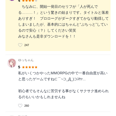
4
ちなみに、開始一発目のセリフが「人が死んで
る………！」という驚きの始まりです。タイトルと落差
ありすぎ！ プロローグがダークすぎてかなり動揺して
しまいましたが、基本的にはちゃんと“ぷちっと”してい
るので安心（？）してください笑笑
みなさんも是非ダウンロードを！！
247
ゆっちゃん
5
私がいくつかやったMMORPGの中で一番自由度が高い
と思ったゲームですね⊂⌒~⊃_Д_)⊃ｽﾔｧ...
初心者でもそんなに苦労する事がなくサクサク進められ
るのもいいかもしれませんね
260