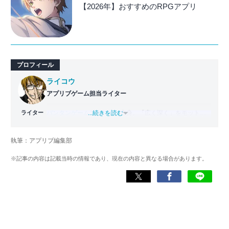
【2026年】おすすめのRPGアプリ
プロフィール
ライコウ
アプリブゲーム担当ライター
ライター
バンタンゲームアカデミー
...続きを読む
出身。「広く深く」をモットー
に、あらゆるジャンルのゲームに精通する筋金入りのゲー
マー。プレイ済みタイトルは2,000本を超えており、アプリ
執筆：アプリブ編集部
ゲームだけでも1,000本以上。ゲーム開発者を目指した経験
もあり、ゲームの深い理解を持つ。現在はゲームを遊び尽
※記事の内容は記載当時の情報であり、現在の内容と異なる場合があります。
くして面白さを引き出し、人々に伝えるためゲームライタ
ーへと転向。
複数のゲームメディアの立ち上げや運営に携わるほか、ゲ
ーム公式から名指しで攻略記事依頼を受けるなど、執筆の
正確性や専門知識の深さは業界内でも高く評価されてい
る。現在は、アプリブでゲーム関連のコンテンツを豊富に