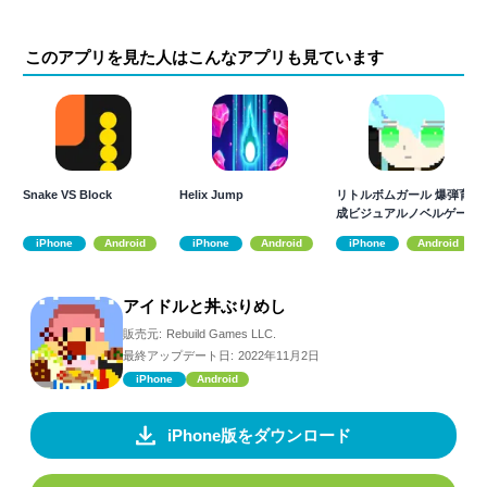
このアプリを見た人はこんなアプリも見ています
Snake VS Block
Helix Jump
リトルボムガール 爆弾育
成ビジュアルノベルゲー
ム
iPhone
Android
iPhone
Android
iPhone
Android
アイドルと丼ぶりめし
販売元:
Rebuild Games LLC.
最終アップデート日:
2022年11月2日
iPhone
Android
iPhone版をダウンロード