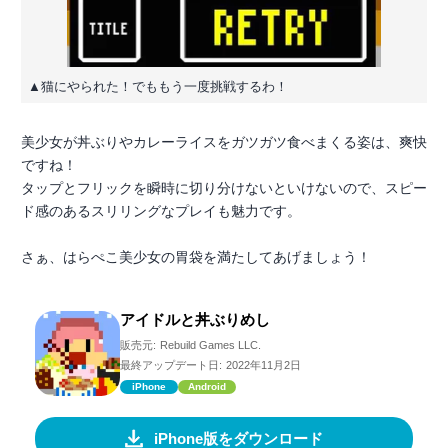
▲猫にやられた！でももう一度挑戦するわ！
美少女が丼ぶりやカレーライスをガツガツ食べまくる姿は、爽快
ですね！
タップとフリックを瞬時に切り分けないといけないので、スピー
ド感のあるスリリングなプレイも魅力です。
さぁ、はらぺこ美少女の胃袋を満たしてあげましょう！
アイドルと丼ぶりめし
販売元:
Rebuild Games LLC.
最終アップデート日:
2022年11月2日
iPhone
Android
iPhone版をダウンロード