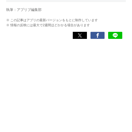
マー。プレイ済みタイトルは2,000本を超えており、アプリ
執筆：アプリブ編集部
ゲームだけでも1,000本以上。ゲーム開発者を目指した経験
もあり、ゲームの深い理解を持つ。現在はゲームを遊び尽
※ この記事はアプリの最新バージョンをもとに制作しています
くして面白さを引き出し、人々に伝えるためゲームライタ
※ 情報の反映には最大で2週間ほどかかる場合があります
ーへと転向。
複数のゲームメディアの立ち上げや運営に携わるほか、ゲ
ーム公式から名指しで攻略記事依頼を受けるなど、執筆の
正確性や専門知識の深さは業界内でも高く評価されてい
る。現在は、アプリブでゲーム関連のコンテンツを豊富に
執筆中。