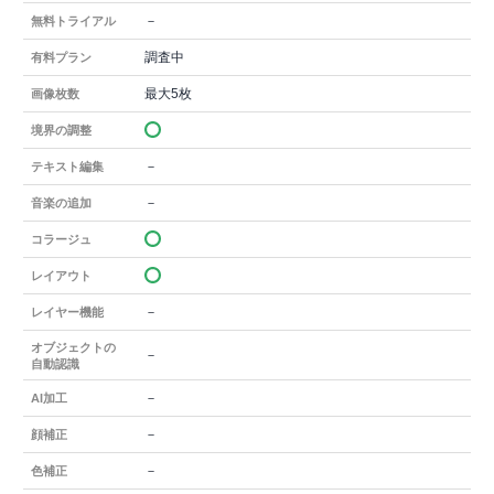
－
無料トライアル
調査中
有料プラン
最大5枚
画像枚数
境界の調整
－
テキスト編集
－
音楽の追加
コラージュ
レイアウト
－
レイヤー機能
オブジェクトの
－
自動認識
－
AI加工
－
顔補正
－
色補正