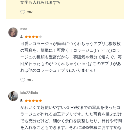
文字も入れられます✎
287
maa
4
可愛いコラージュが簡単につくれちゃうアプリ◟̆◞̆複数枚
の写真を、簡単に！可愛く！コラージュ((∩´︶`∩))コラ
ージュの種類も豊富だから、雰囲気や気分で選んで、毎
回変わったものがつくれちゃう( ･ㅂ･)و ̑̑このアプリがあ
れば他のコラージュアプリはいりません♪
305
lala224lala
5
かわいくて超使いやすい♪1〜9枚までの写真を使ったコ
ラージュが作れる加工アプリです。ただ写真を選ぶだけ
でも充分だけど、細かく余白を調整したり、日付や時間
を入れることもできます。それにSNS投稿におすすめな