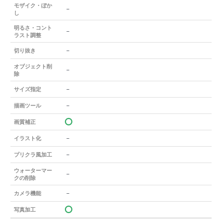
モザイク・ぼか
－
し
明るさ・コント
－
ラスト調整
－
切り抜き
オブジェクト削
－
除
－
サイズ指定
－
描画ツール
画質補正
－
イラスト化
－
プリクラ風加工
ウォーターマー
－
クの削除
－
カメラ機能
写真加工