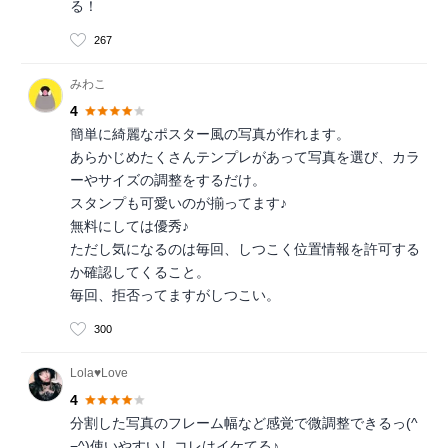
る！
267
みわこ
4
簡単に綺麗なポスター風の写真が作れます。
あらかじめたくさんテンプレがあって写真を選び、カラ
ーやサイズの調整をするだけ。
スタンプも可愛いのが揃ってます♪
無料にしては優秀♪
ただし気になるのは毎回、しつこく位置情報を許可する
か確認してくること。
毎回、拒否ってますがしつこい。
300
Lola♥Love
4
分割した写真のフレーム幅など感覚で微調整できるっ(^
−^)使いやすいしコレはイケてる♪