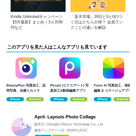
Kindle Unlimitedキャンペーン
「楽天市場」18日と5と0のつ
【8月最新】まとめ｜3ヵ月99
く日はどちらが得？ 会員ラン
円など
クごとの違いを解説
このアプリを見た人はこんなアプリも見ています
BeautyPlus-写真加工、証
Picsart (ピクスアート) 写
Fotor AI 写真加工、画像
明写真、自撮りカメラ
真加工&動画編集アプリ
編集 & コラージュアプリ
iPhone
Android
iPhone
Android
iPhone
Android
April- Layouts Photo Collage
販売元:
ChengDu PinGuo Technology Co., Ltd.
最終アップデート日:
2026年1月5日