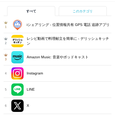
すべて
このカテゴリ
iシェアリング - 位置情報共有 GPS 電話 追跡アプリ
1
レシピ動画で料理献立を簡単‪に - デリッシュキッチ
2
ン
Amazon Music: 音楽やポッドキャスト
3
Instagram
4
LINE
5
X
6