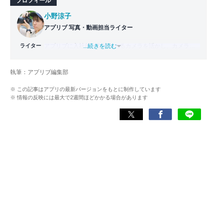
プロフィール
小野涼子
アプリブ 写真・動画担当ライター
ライター
アプリブに入社後、趣味であるカメラを活かし、カメラや
...続きを読む
写真加工アプリを主に担当。本格的な写真加工方法から、
自撮りのコツなど女性向けの記事を得意とする。読めば
執筆：アプリブ編集部
「誰でも本格的にアプリを使いこなせるようになるコンテ
ンツ」を目標に制作している。
※ この記事はアプリの最新バージョンをもとに制作しています
※ 情報の反映には最大で2週間ほどかかる場合があります