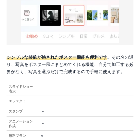
シンプルな装飾が施されたポスター機能も便利です
。その名の通
り、写真をポスター風にまとめてくれる機能。自分で加工する必
要がなく、写真を選ぶだけで完成するので手軽に使えます。
スライドショー
－
表示
－
エフェクト
－
スタンプ
アニメーション
－
作成
○
無料プラン