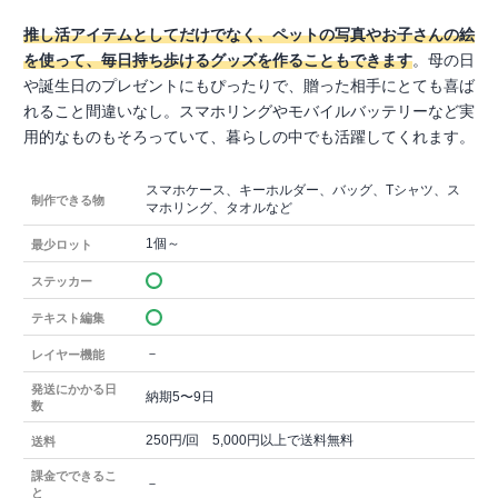
推し活アイテムとしてだけでなく、ペットの写真やお子さんの絵
を使って、毎日持ち歩けるグッズを作ることもできます
。母の日
や誕生日のプレゼントにもぴったりで、贈った相手にとても喜ば
れること間違いなし。スマホリングやモバイルバッテリーなど実
用的なものもそろっていて、暮らしの中でも活躍してくれます。
スマホケース、キーホルダー、バッグ、Tシャツ、ス
制作できる物
マホリング、タオルなど
1個～
最少ロット
ステッカー
テキスト編集
－
レイヤー機能
発送にかかる日
納期5〜9日
数
250円/回 5,000円以上で送料無料
送料
課金でできるこ
－
と