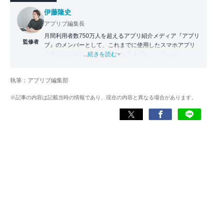
伊藤隆史
アプリブ編集長
月間利用者数750万人を超えるアプリ紹介メディア『アプリ
監修者
ブ』のメンバーとして、これまでに使用したスマホアプリ
の数は25,000以上。アプリの知見を活かし、テレビ・
...続きを読む
Web・ラジオなどのメディアに出演。
【メディア出演歴】日本テレビ『午前0時の森』（人生効率
執筆：アプリブ編集部
化アプリの紹介）、TBS『サタプラ』（スマホライフが変
わる神アプリの紹介）、J-WAVE『STEP ONE』（今話題の
※記事の内容は記載当時の情報であり、現在の内容と異なる場合があります。
スマホアプリ）他
Wikipedia
X(旧：Twitter）