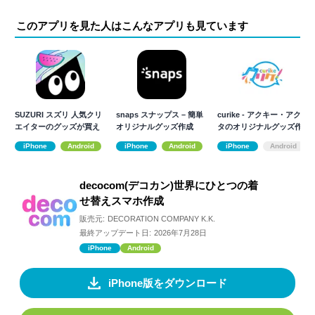
このアプリを見た人はこんなアプリも見ています
SUZURI スズリ 人気クリ
snaps スナップス – 簡単
curike - アクキー・アクス
エイターのグッズが買え
オリジナルグッズ作成
タのオリジナルグッズ作
るアプリ
成
iPhone
Android
iPhone
Android
iPhone
Android
decocom(デコカン)世界にひとつの着
せ替えスマホ作成
販売元:
DECORATION COMPANY K.K.
最終アップデート日:
2026年7月28日
iPhone
Android
iPhone版をダウンロード