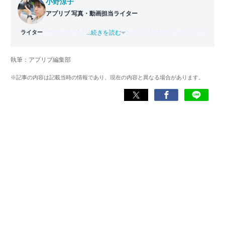
小野涼子
アプリブ 写真・動画担当ライター
ライター
アプリブに入社後、趣味であるカメラを活かし、カメラや
...続きを読む
写真加工アプリを主に担当。本格的な写真加工方法から、
自撮りのコツなど女性向けの記事を得意とする。読めば
執筆：アプリブ編集部
「誰でも本格的にアプリを使いこなせるようになるコンテ
ンツ」を目標に制作している。
※記事の内容は記載当時の情報であり、現在の内容と異なる場合があります。