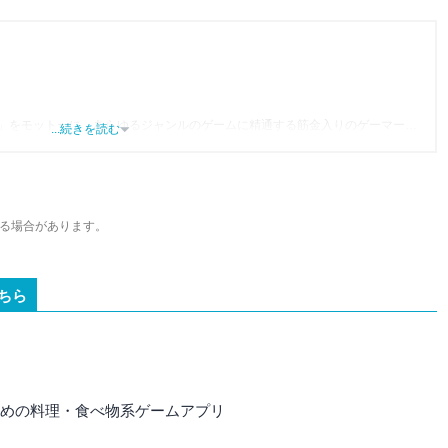
」をモットーに、あらゆるジャンルのゲームに精通する筋金入りのゲーマー。
...続きを読む
り、アプリゲームだけでも1,000本以上。ゲーム開発者を目指した経験もあり、ゲ
尽くして面白さを引き出し、人々に伝えるためゲームライターへと転向。
わるほか、ゲーム公式から名指しで攻略記事依頼を受けるなど、執筆の正確性
ている。現在は、アプリブでゲーム関連のコンテンツを豊富に執筆中。
る場合があります。
ちら
すすめの料理・食べ物系ゲームアプリ