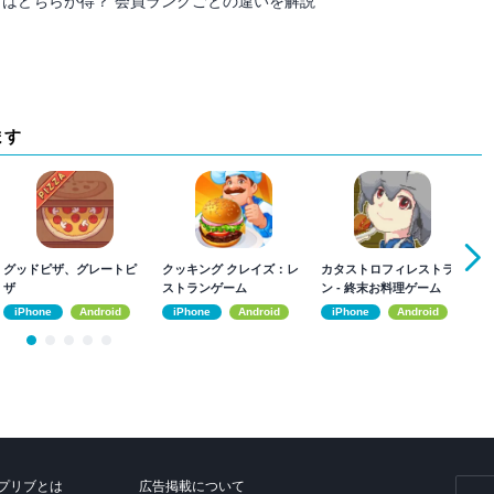
日はどちらが得？ 会員ランクごとの違いを解説
ます
グッドピザ、グレートピ
クッキング クレイズ：レ
カタストロフィレストラ
T
ザ
ストランゲーム
ン - 終末お料理ゲーム
向
iPhone
Android
iPhone
Android
iPhone
Android
プリブとは
広告掲載について