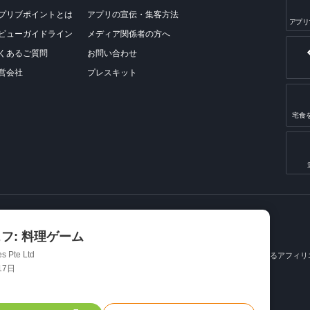
プリブポイントとは
アプリの宣伝・集客方法
アプリ
ビューガイドライン
メディア関係者の方へ
くあるご質問
お問い合わせ
営会社
プレスキット
宅食
フ: 料理ゲーム
s Pte Ltd
メ、VOD STREAM、電子書籍タウン は、掲載商品の提供元から紹介料等を受領するアフィリエイ
17日