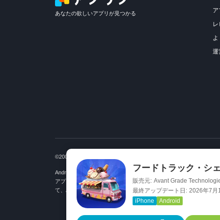
ア
あなたの欲しいアプリが見つかる
レ
よ
運
©2007-2026 Nyle Inc.
フードトラック・シェ
Android は Google Inc. の商標です。
販売元:
Avant Grade Technologie
アプリブ、カイドキ、Appliv Games、出会いコンパス、宅食グル
て、Amazon.co.jp の宣伝リンクから紹介料を獲得しています。
最終アップデート日:
2026年7月
iPhone
Android