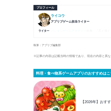
プロフィール
ライコウ
アプリブゲーム担当ライター
ライター
バンタンゲームアカデミー
出身。「広く深く
プレイ済みタイトルは2,000本を超えてお
ームの深い理解を持つ。現在はゲームを遊び
執筆：アプリブ編集部
複数のゲームメディアの立ち上げや運営に携
や専門知識の深さは業界内でも高く評価され
※記事の内容は記載当時の情報であり、現在の内容と異な
料理・食べ物系ゲームアプリのおすすめはこ
【2026年】お