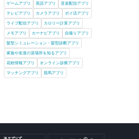
ゲームアプリ
英語アプリ
音楽配信アプリ
テレビアプリ
カメラアプリ
ポイ活アプリ
ライブ配信アプリ
カロリー計算アプリ
メモアプリ
カーナビアプリ
自撮りアプリ
髪型シミュレーション・髪型診断アプリ
家族や友達の居場所を知るアプリ
花粉情報アプリ
オンライン診療アプリ
マッチングアプリ
競馬アプリ
oca Boca Jr: 楽しい子供
クッキングママ お料理し
Cooking Journey:フード
The 
きゲーム
ましょ！
ゲーム
Gam
iPhone
Android
iPhone
Android
iPhone
Android
iPh