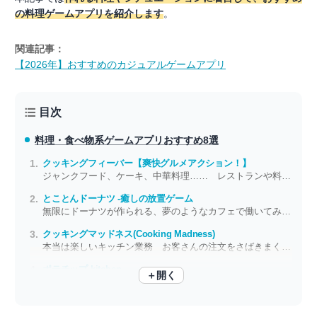
の料理ゲームアプリを紹介します
。
関連記事：
【2026年】おすすめのカジュアルゲームアプリ
目次
料理・食べ物系ゲームアプリ
おすすめ8選
クッキングフィーバー【爽快グルメアクション！】
ジャンクフード、ケーキ、中華料理…… レストランや料理の豊富さが魅力
とことんドーナツ -癒しの放置ゲーム
無限にドーナツが作られる、夢のようなカフェで働いてみませんか？
クッキングマッドネス(Cooking Madness)
本当は楽しいキッチン業務 お客さんの注文をさばきまくる快感がここにある
ポテチップ kitchen
＋開く
新味のポテチを作ってみませんか？ あなたのアイデアが味の革命を起こす