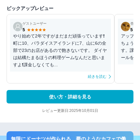
ピックアップレビュー
ゲストユーザー
杏子
5
5
やり始めて2年ですがまだまだ頑張っています❗
アップロ
町に10、パラダイスアイランドに7、山に6の全
ちょうど
部で23のお店があるので飽きないです。 ダイヤ
す。課金
は結構たまるほうの料理ゲームなんだと思いま
ールをや
すよ❗課金しなくても...
続きを読む
使い方・詳細を見る
レビュー更新日:2025年10月01日
無限にドーナツが作られる、夢のようなカフェで働