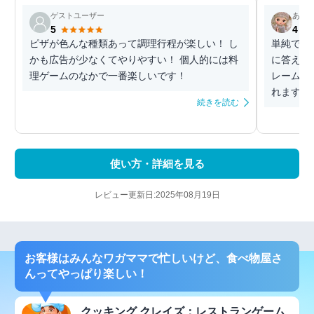
ゲストユーザー
あや
5
4
ピザが色んな種類あって調理行程が楽しい！ し
単純です
かも広告が少なくてやりやすい！ 個人的には料
に答える
理ゲームのなかで一番楽しいです！
レームも
れますよ
続きを読む
使い方・詳細を見る
レビュー更新日:2025年08月19日
お客様はみんなワガママで忙しいけど、食べ物屋さ
んってやっぱり楽しい！
クッキング クレイズ：レストランゲーム