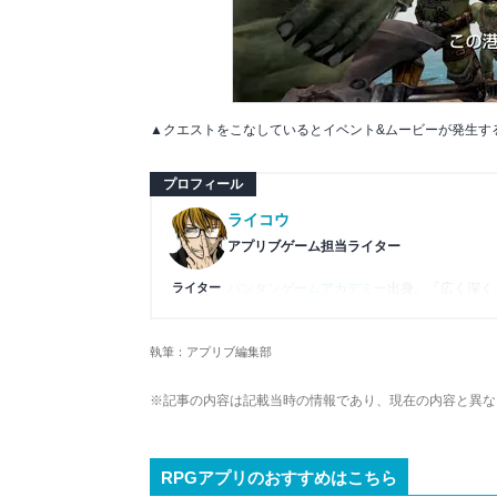
▲クエストをこなしているとイベント&ムービーが発生する
プロフィール
ライコウ
アプリブゲーム担当ライター
ライター
バンタンゲームアカデミー
出身。「広く深く
プレイ済みタイトルは2,000本を超えてお
ームの深い理解を持つ。現在はゲームを遊び
執筆：アプリブ編集部
複数のゲームメディアの立ち上げや運営に携
や専門知識の深さは業界内でも高く評価され
※記事の内容は記載当時の情報であり、現在の内容と異な
RPGアプリのおすすめはこちら