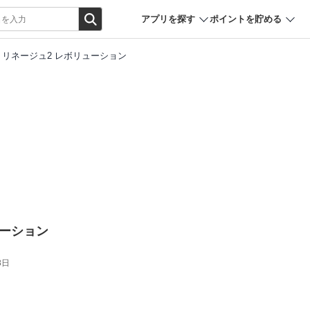
アプリを探す
ポイントを貯める
リネージュ2 レボリューション
ューション
8日