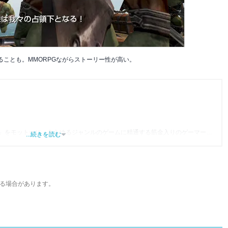
ことも。MMORPGながらストーリー性が高い。
」をモットーに、あらゆるジャンルのゲームに精通する筋金入りのゲーマー。
...続きを読む
り、アプリゲームだけでも1,000本以上。ゲーム開発者を目指した経験もあり、ゲ
尽くして面白さを引き出し、人々に伝えるためゲームライターへと転向。
わるほか、ゲーム公式から名指しで攻略記事依頼を受けるなど、執筆の正確性
ている。現在は、アプリブでゲーム関連のコンテンツを豊富に執筆中。
る場合があります。