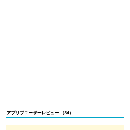
る。現在は、アプリブでゲーム関連のコンテンツを豊富に
執筆中。
アプリブユーザーレビュー （
34
）