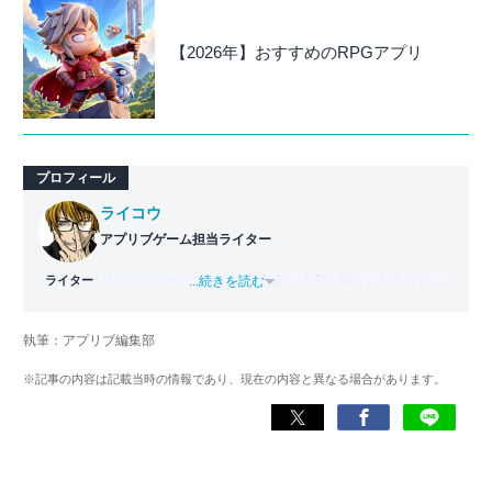
【2026年】おすすめのRPGアプリ
プロフィール
ライコウ
アプリブゲーム担当ライター
ライター
バンタンゲームアカデミー
...続きを読む
出身。「広く深く」をモットー
に、あらゆるジャンルのゲームに精通する筋金入りのゲー
マー。プレイ済みタイトルは2,000本を超えており、アプリ
執筆：アプリブ編集部
ゲームだけでも1,000本以上。ゲーム開発者を目指した経験
もあり、ゲームの深い理解を持つ。現在はゲームを遊び尽
※記事の内容は記載当時の情報であり、現在の内容と異なる場合があります。
くして面白さを引き出し、人々に伝えるためゲームライタ
ーへと転向。
複数のゲームメディアの立ち上げや運営に携わるほか、ゲ
ーム公式から名指しで攻略記事依頼を受けるなど、執筆の
正確性や専門知識の深さは業界内でも高く評価されてい