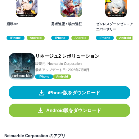
崩壊3rd
勇者連盟：暁の遠征
ゼンレスゾーンゼロ - ア
ニバーサリー
iPhone
Android
iPhone
Android
iPhone
Android
リネージュ2 レボリューション
販売元:
Netmarble Corporation
最終アップデート日:
2026年7月8日
iPhone
Android
iPhone版をダウンロード
Android版をダウンロード
Netmarble Corporation のアプリ