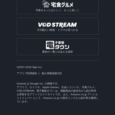
宅食をもっとおいしく、もっと楽しく
今日観たい映画・ドラマが見つかる
運命の一冊と出会える場所
©2007-2026 Nyle Inc.
アプリブ利用規約
個人情報保護方針
Android は Google Inc. の商標です。
アプリブ、カイドキ、Appliv Games、出会いコンパス、宅食グルメ、
VOD STREAM、電子書籍タウン は、掲載商品の提供元から紹介料等
を受領するアフィリエイトサイトです。また、Amazon.co.jp アソシエ
イトメンバー として、Amazon.co.jp の宣伝リンクから紹介料を獲得し
ています。