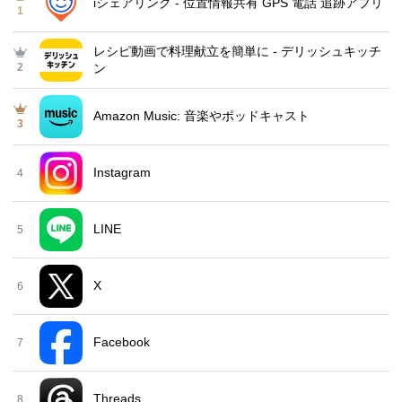
iシェアリング - 位置情報共有 GPS 電話 追跡アプリ
1
レシピ動画で料理献立を簡単‪に - デリッシュキッチ
2
ン
Amazon Music: 音楽やポッドキャスト
3
Instagram
4
LINE
5
X
6
Facebook
7
Threads
8