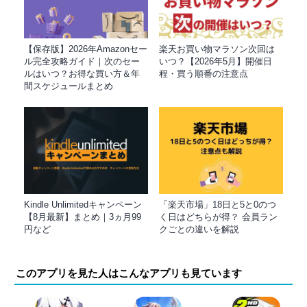
【保存版】2026年Amazonセー
楽天お買い物マラソン次回は
ル完全攻略ガイド｜次のセー
いつ？【2026年5月】開催日
ルはいつ？お得な買い方＆年
程・買う順番の注意点
間スケジュールまとめ
Kindle Unlimitedキャンペーン
「楽天市場」18日と5と0のつ
【8月最新】まとめ｜3ヵ月99
く日はどちらが得？ 会員ラン
円など
クごとの違いを解説
このアプリを見た人はこんなアプリも見ています