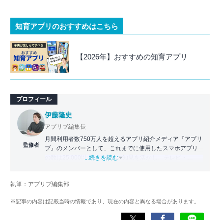
知育アプリのおすすめはこちら
【2026年】おすすめの知育アプリ
プロフィール
伊藤隆史
アプリブ編集長
月間利用者数750万人を超えるアプリ紹介メディア『アプリ
監修者
ブ』のメンバーとして、これまでに使用したスマホアプリ
の数は25,000以上。アプリの知見を活かし、テレビ・
...続きを読む
Web・ラジオなどのメディアに出演。
【メディア出演歴】日本テレビ『午前0時の森』（人生効率
執筆：アプリブ編集部
化アプリの紹介）、TBS『サタプラ』（スマホライフが変
わる神アプリの紹介）、J-WAVE『STEP ONE』（今話題の
※記事の内容は記載当時の情報であり、現在の内容と異なる場合があります。
スマホアプリ）他