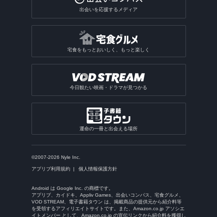
出会いを応援するメディア
宅食をもっとおいしく、もっと楽しく
今日観たい映画・ドラマが見つかる
運命の一冊と出会える場所
©2007-2026 Nyle Inc.
アプリブ利用規約
個人情報保護方針
Android は Google Inc. の商標です。
アプリブ、カイドキ、Appliv Games、出会いコンパス、宅食グルメ、
VOD STREAM、電子書籍タウン は、掲載商品の提供元から紹介料等
を受領するアフィリエイトサイトです。また、Amazon.co.jp アソシエ
イトメンバー として、Amazon.co.jp の宣伝リンクから紹介料を獲得し