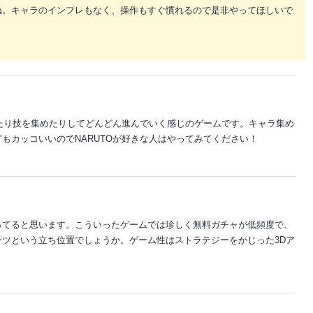
ね。キャラのインフレもなく、操作もすぐ慣れるので是非やってほしいで
めたり技を集めたりしてどんどん進んでいく感じのゲームです。キャラ集め
もカッコいいのでNARUTOが好きな人はやってみてください！
ってると思います。こういったゲームでは珍しく無料ガチャが低頻度で、
ツという立ち位置でしょうか。ゲーム性はストラテジーをかじった3Dア