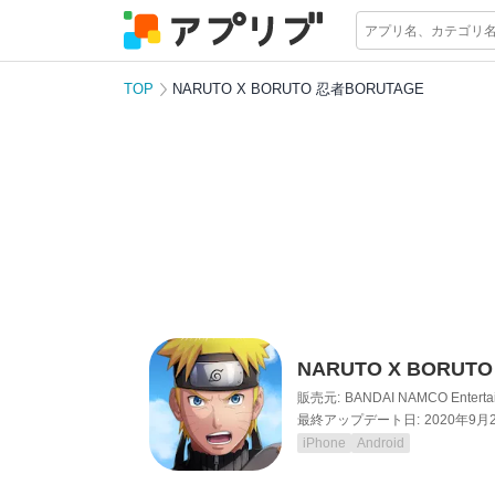
TOP
NARUTO X BORUTO 忍者BORUTAGE
NARUTO X BORUT
販売元:
BANDAI NAMCO Entertai
最終アップデート日:
2020年9月
iPhone
Android