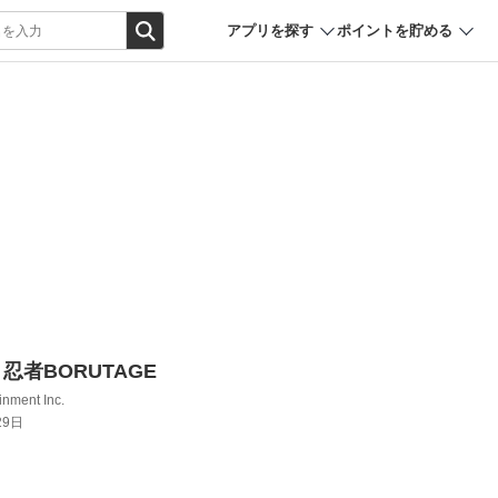
アプリを探す
ポイントを貯める
O 忍者BORUTAGE
nment Inc.
29日