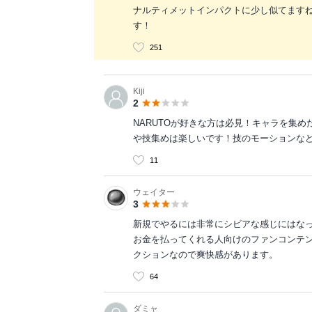
ナルティメットインパクトに少し似てます
す！
251
Kiji
2
NARUTOが好きな方は必見！キャラを集
や技集めは楽しいです！技のモーションなど
11
ウェイター
3
新規でやるには非常にシビアな感じにはな
お金を払ってくれる人向けのファンコンテン
クションなので爽快感があります。
64
ダミャ