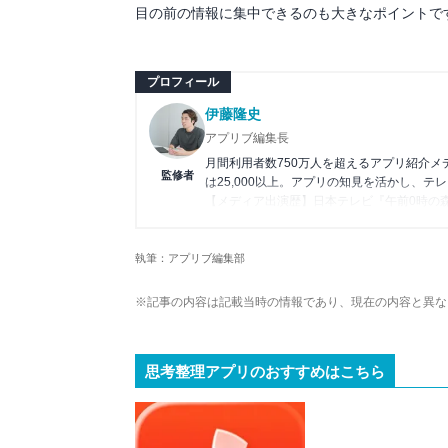
目の前の情報に集中できるのも大きなポイントで
プロフィール
伊藤隆史
アプリブ編集長
月間利用者数750万人を超えるアプリ紹介
監修者
は25,000以上。アプリの知見を活かし、テ
【メディア出演歴】日本テレビ『午前0時の
アプリの紹介）、J-WAVE『STEP ONE
Wikipedia
執筆：アプリブ編集部
X(旧：Twitter）
※記事の内容は記載当時の情報であり、現在の内容と異な
思考整理アプリのおすすめはこちら