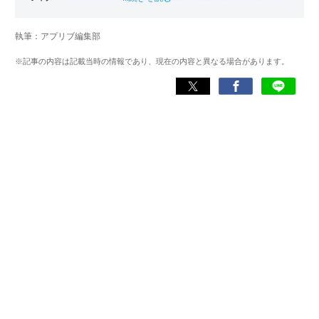
に、あらゆるジャンルのゲームに精通する筋金入りのゲー
マー。プレイ済みタイトルは2,000本を超えており、アプリ
執筆：アプリブ編集部
ゲームだけでも1,000本以上。ゲーム開発者を目指した経験
もあり、ゲームの深い理解を持つ。現在はゲームを遊び尽
※記事の内容は記載当時の情報であり、現在の内容と異なる場合があります。
くして面白さを引き出し、人々に伝えるためゲームライタ
ーへと転向。
複数のゲームメディアの立ち上げや運営に携わるほか、ゲ
ーム公式から名指しで攻略記事依頼を受けるなど、執筆の
正確性や専門知識の深さは業界内でも高く評価されてい
る。現在は、アプリブでゲーム関連のコンテンツを豊富に
執筆中。