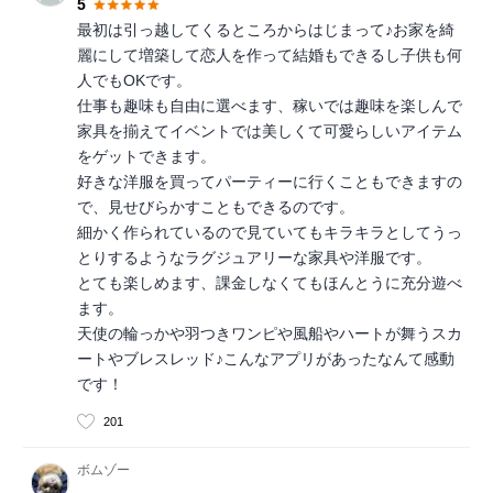
5
最初は引っ越してくるところからはじまって♪お家を綺
麗にして増築して恋人を作って結婚もできるし子供も何
人でもOKです。
仕事も趣味も自由に選べます、稼いでは趣味を楽しんで
家具を揃えてイベントでは美しくて可愛らしいアイテム
をゲットできます。
好きな洋服を買ってパーティーに行くこともできますの
で、見せびらかすこともできるのです。
細かく作られているので見ていてもキラキラとしてうっ
とりするようなラグジュアリーな家具や洋服です。
とても楽しめます、課金しなくてもほんとうに充分遊べ
ます。
天使の輪っかや羽つきワンピや風船やハートが舞うスカ
ートやブレスレッド♪こんなアプリがあったなんて感動
です！
201
ボムゾー