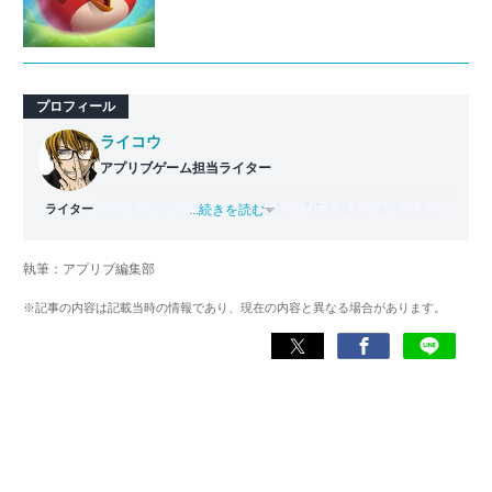
プロフィール
ライコウ
アプリブゲーム担当ライター
ライター
バンタンゲームアカデミー
...続きを読む
出身。「広く深く」をモットー
に、あらゆるジャンルのゲームに精通する筋金入りのゲー
マー。プレイ済みタイトルは2,000本を超えており、アプリ
執筆：アプリブ編集部
ゲームだけでも1,000本以上。ゲーム開発者を目指した経験
もあり、ゲームの深い理解を持つ。現在はゲームを遊び尽
※記事の内容は記載当時の情報であり、現在の内容と異なる場合があります。
くして面白さを引き出し、人々に伝えるためゲームライタ
ーへと転向。
複数のゲームメディアの立ち上げや運営に携わるほか、ゲ
ーム公式から名指しで攻略記事依頼を受けるなど、執筆の
正確性や専門知識の深さは業界内でも高く評価されてい
る。現在は、アプリブでゲーム関連のコンテンツを豊富に
執筆中。