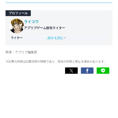
プロフィール
ライコウ
アプリブゲーム担当ライター
ライター
バンタンゲームアカデミー
...続きを読む
出身。「広く深く」をモットー
に、あらゆるジャンルのゲームに精通する筋金入りのゲー
マー。プレイ済みタイトルは2,000本を超えており、アプリ
執筆：アプリブ編集部
ゲームだけでも1,000本以上。ゲーム開発者を目指した経験
もあり、ゲームの深い理解を持つ。現在はゲームを遊び尽
※記事の内容は記載当時の情報であり、現在の内容と異なる場合があります。
くして面白さを引き出し、人々に伝えるためゲームライタ
ーへと転向。
複数のゲームメディアの立ち上げや運営に携わるほか、ゲ
ーム公式から名指しで攻略記事依頼を受けるなど、執筆の
正確性や専門知識の深さは業界内でも高く評価されてい
る。現在は、アプリブでゲーム関連のコンテンツを豊富に
執筆中。