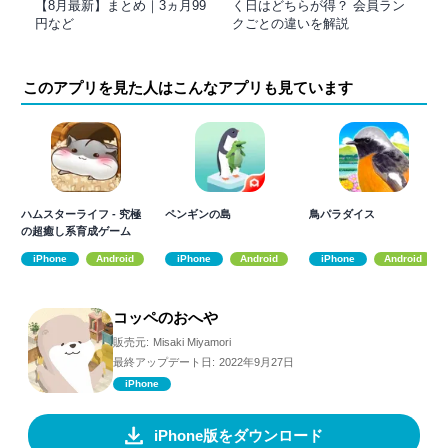
【8月最新】まとめ｜3ヵ月99
く日はどちらが得？ 会員ラン
円など
クごとの違いを解説
このアプリを見た人はこんなアプリも見ています
ハムスターライフ - 究極
ペンギンの島
鳥パラダイス
の超癒し系育成ゲーム
iPhone
Android
iPhone
Android
iPhone
Android
コッペのおへや
販売元:
Misaki Miyamori
最終アップデート日:
2022年9月27日
iPhone
iPhone版をダウンロード