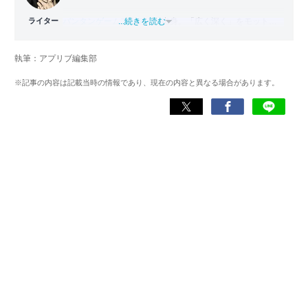
ライター
バンタンゲームアカデミー
...続きを読む
出身。「広く深く」をモットー
に、あらゆるジャンルのゲームに精通する筋金入りのゲー
マー。プレイ済みタイトルは2,000本を超えており、アプリ
執筆：アプリブ編集部
ゲームだけでも1,000本以上。ゲーム開発者を目指した経験
もあり、ゲームの深い理解を持つ。現在はゲームを遊び尽
※記事の内容は記載当時の情報であり、現在の内容と異なる場合があります。
くして面白さを引き出し、人々に伝えるためゲームライタ
ーへと転向。
複数のゲームメディアの立ち上げや運営に携わるほか、ゲ
ーム公式から名指しで攻略記事依頼を受けるなど、執筆の
正確性や専門知識の深さは業界内でも高く評価されてい
る。現在は、アプリブでゲーム関連のコンテンツを豊富に
執筆中。