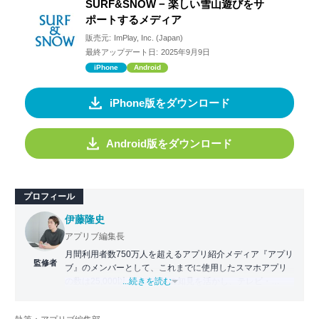
SURF&SNOW − 楽しい雪山遊びをサ
ポートするメディア
販売元:
ImPlay, Inc. (Japan)
最終アップデート日:
2025年9月9日
iPhone
Android
iPhone版をダウンロード
Android版をダウンロード
プロフィール
伊藤隆史
アプリブ編集長
月間利用者数750万人を超えるアプリ紹介メディア『アプリ
監修者
ブ』のメンバーとして、これまでに使用したスマホアプリ
の数は25,000以上。アプリの知見を活かし、テレビ・
...続きを読む
Web・ラジオなどのメディアに出演。
【メディア出演歴】日本テレビ『午前0時の森』（人生効率