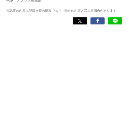
執筆：アプリブ編集部
化アプリの紹介）、TBS『サタプラ』（スマホライフが変
わる神アプリの紹介）、J-WAVE『STEP ONE』（今話題の
※記事の内容は記載当時の情報であり、現在の内容と異なる場合があります。
スマホアプリ）他
Wikipedia
X(旧：Twitter）