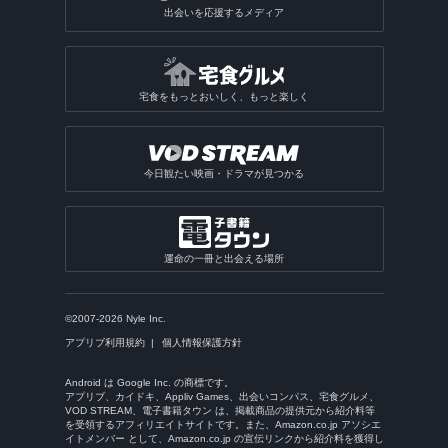
出会いを応援するメディア
宅食をもっとおいしく、もっと楽しく
今日観たい映画・ドラマが見つかる
運命の一冊と出会える場所
©2007-2026 Nyle Inc.
アプリブ利用規約
個人情報保護方針
Android は Google Inc. の商標です。
アプリブ、カイドキ、Appliv Games、出会いコンパス、宅食グルメ、
VOD STREAM、電子書籍タウン は、掲載商品の提供元から紹介料等
を受領するアフィリエイトサイトです。また、Amazon.co.jp アソシエ
イトメンバー として、Amazon.co.jp の宣伝リンクから紹介料を獲得し