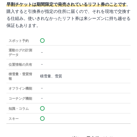
早割チケットは期間限定で発売されているリフト券のことです
。
購入すると引換券が指定の住所に届くので、それを現地で交換す
る仕組み。使いきれなかったリフト券は来シーズンに持ち越せる
保証もあります。
スポット予約
運動ログの計測
－
データ
－
位置情報の共有
積雪量・雪質情
積雪量、雪質
報
－
オフライン機能
－
コーチング機能
知識・コラム
スキー