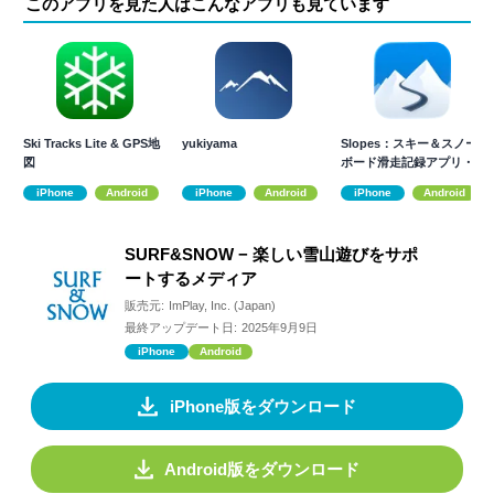
このアプリを見た人はこんなアプリも見ています
Ski Tracks Lite & GPS地
yukiyama
Slopes：スキー＆スノー
図
ボード滑走記録アプリ・
公式マップ
iPhone
Android
iPhone
Android
iPhone
Android
SURF&SNOW − 楽しい雪山遊びをサポ
ートするメディア
販売元:
ImPlay, Inc. (Japan)
最終アップデート日:
2025年9月9日
iPhone
Android
iPhone版をダウンロード
Android版をダウンロード