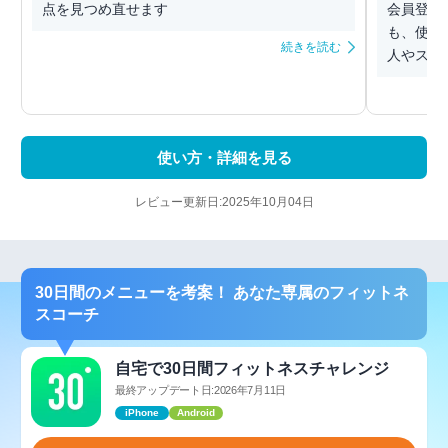
点を見つめ直せます
会員登録
も、使いやすい
続きを読む
人やスコア
使い方・詳細を見る
レビュー更新日:2025年10月04日
30日間のメニューを考案！ あなた専属のフィットネ
スコーチ
自宅で30日間フィットネスチャレンジ
最終アップデート日:2026年7月11日
iPhone
Android