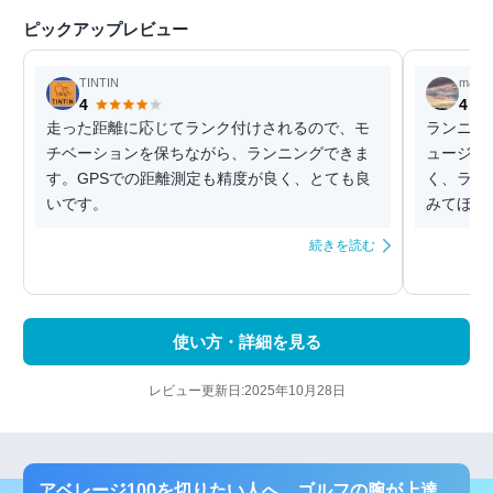
ピックアップレビュー
TINTIN
masa
4
4
走った距離に応じてランク付けされるので、モ
ランニン
チベーションを保ちながら、ランニングできま
ュージッ
す。GPSでの距離測定も精度が良く、とても良
く、ラン
いです。
みてほし
続きを読む
使い方・詳細を見る
レビュー更新日:2025年10月28日
アベレージ100を切りたい人へ ゴルフの腕が上達