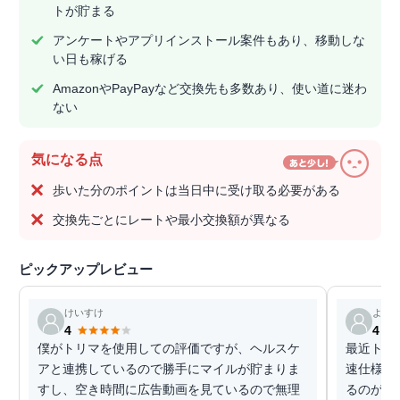
トが貯まる
アンケートやアプリインストール案件もあり、移動しな
い日も稼げる
AmazonやPayPayなど交換先も多数あり、使い道に迷わ
ない
気になる点
歩いた分のポイントは当日中に受け取る必要がある
交換先ごとにレートや最小交換額が異なる
ピックアップレビュー
けいすけ
よし
4
4
僕がトリマを使用しての評価ですが、ヘルスケ
最近トリ
アと連携しているので勝手にマイルが貯まりま
速仕様が
すし、空き時間に広告動画を見ているので無理
るのが 