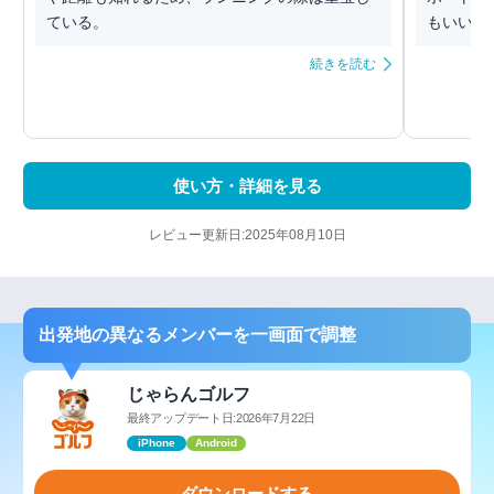
ている。
もいいで
続きを読む
使い方・詳細を見る
レビュー更新日:2025年08月10日
出発地の異なるメンバーを一画面で調整
じゃらんゴルフ
最終アップデート日:2026年7月22日
iPhone
Android
ダウンロードする