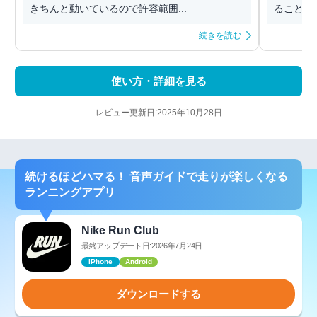
きちんと動いているので許容範囲...
ることが
続きを読む
使い方・詳細を見る
レビュー更新日:2025年10月28日
続けるほどハマる！ 音声ガイドで走りが楽しくなる
ランニングアプリ
Nike Run Club
最終アップデート日:2026年7月24日
iPhone
Android
ダウンロードする