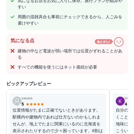
気になるお店をお気に入りに保存。旅行プランが組みや
すい
周囲の混雑具合も事前にチェックできるから、人ごみを
避けやすい
気になる点
建物の中など電波が弱い場所では位置がずれることがあ
る
すべての機能を使うにはネット接続が必要
ピックアップレビュー
sasasa
Inform
5
4
位置情報がたまに正確でないときがあります。
自分の移
駅構内や建物内であれば仕方ないのかもしれま
くことが
せんが、地上でたまに関東にいるのに北海道を
地味に嬉
表示されたりするので少々困っています。8割は
こういう