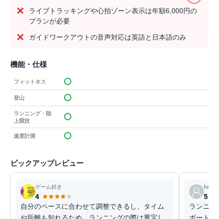
ライブトラッキングや心拍ゾーン表示は年額6,000円の
プランが必要
ガイドワークアウトの音声対応は英語と日本語のみ
機能・仕様
フィットネス
登山
ランニング・陸
上競技
速度計測
ピックアップレビュー
ゲーム好き
hanat
4
5
自分のペースに合わせて調整できるし、タイム
ランニン
や距離も知れるため、ランニングの際は重宝し
ポートに