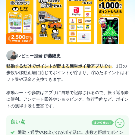
釣りアプリ
キャンプアプリ
星座・天体観測アプリ
モーターボートゲームアプリ
スキー・スノーボードゲームアプリ
レビュー担当:伊藤隆史
移動するだけでポイントが貯まる簡単ポイ活アプリです
。1日の
歩数や移動距離に応じてポイントが貯まり、貯めたポイントはギ
フト券や現金と交換できます。
移動ルートや歩数はアプリに自動で記録されるので、振り返る際
に便利。アンケート回答やショッピング、旅行予約など、ポイン
トの獲得手段も豊富です。
良い点
通勤・通学やお出かけがポイ活に。歩数と距離でポイン