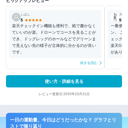
ピックアップレビュー
しばふ
大ち
5
5
楽天チェックイン機能も便利で、紙で書かなく
一番便利
ていいのが楽。ドローンでコースを見ることが
ン。 こ
でき、ドッグレッグのホールなどでグリーンま
ェックイ
で見えない先の様子が立体的に分かるのが良い
楽天GO
です。
があり、
続きを読む
使い方・詳細を見る
レビュー更新日:2025年10月31日
一日の運動量、今日はどうだったかな？ グラフとリ
ストで振り返り