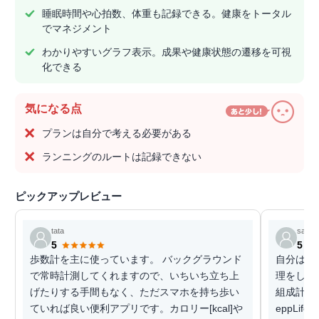
睡眠時間や心拍数、体重も記録できる。健康をトータル
でマネジメント
わかりやすいグラフ表示。成果や健康状態の遷移を可視
化できる
気になる点
プランは自分で考える必要がある
ランニングのルートは記録できない
ピックアップレビュー
tata
saku
5
5
歩数計を主に使っています。 バックグラウンド
自分はダ
で常時計測してくれますので、いちいち立ち上
理をしたく
げたりする手間もなく、ただスマホを持ち歩い
組成計を
ていれば良い便利アプリです。カロリー[kcal]や
eppLif