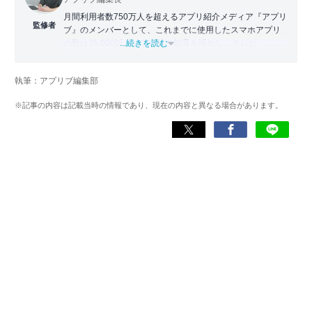
月間利用者数750万人を超えるアプリ紹介メディア『アプリ
監修者
ブ』のメンバーとして、これまでに使用したスマホアプリ
の数は25,000以上。アプリの知見を活かし、テレビ・
...続きを読む
Web・ラジオなどのメディアに出演。
【メディア出演歴】日本テレビ『午前0時の森』（人生効率
執筆：アプリブ編集部
化アプリの紹介）、TBS『サタプラ』（スマホライフが変
わる神アプリの紹介）、J-WAVE『STEP ONE』（今話題の
※記事の内容は記載当時の情報であり、現在の内容と異なる場合があります。
スマホアプリ）他
Wikipedia
X(旧：Twitter）