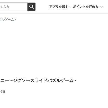
アプリを探す
ポイントを貯める
ズルゲーム~
ニー ~ジグソースライドパズルゲーム~
26日