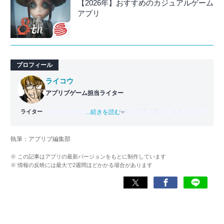
【2026年】おすすめのカジュアルゲーム
アプリ
プロフィール
ライコウ
アプリブゲーム担当ライター
ライター
バンタンゲームアカデミー
...続きを読む
出身。「広く深く」をモットー
に、あらゆるジャンルのゲームに精通する筋金入りのゲー
マー。プレイ済みタイトルは2,000本を超えており、アプリ
執筆：アプリブ編集部
ゲームだけでも1,000本以上。ゲーム開発者を目指した経験
もあり、ゲームの深い理解を持つ。現在はゲームを遊び尽
※ この記事はアプリの最新バージョンをもとに制作しています
くして面白さを引き出し、人々に伝えるためゲームライタ
※ 情報の反映には最大で2週間ほどかかる場合があります
ーへと転向。
複数のゲームメディアの立ち上げや運営に携わるほか、ゲ
ーム公式から名指しで攻略記事依頼を受けるなど、執筆の
正確性や専門知識の深さは業界内でも高く評価されてい
る。現在は、アプリブでゲーム関連のコンテンツを豊富に