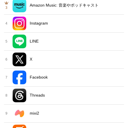
Amazon Music: 音楽やポッドキャスト
3
Instagram
4
LINE
5
X
6
Facebook
7
Threads
8
mixi2
9