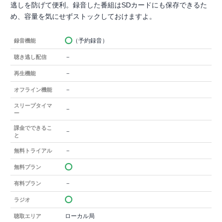
逃しを防げて便利。録音した番組はSDカードにも保存できるた
め、容量を気にせずストックしておけますよ。
（予約録音）
録音機能
－
聴き逃し配信
－
再生機能
－
オフライン機能
スリープタイマ
－
ー
課金でできるこ
－
と
－
無料トライアル
無料プラン
－
有料プラン
ラジオ
ローカル局
聴取エリア