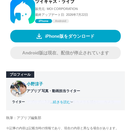
ツイキャス・ライブ
販売元:
MOI CORPORATION
最終アップデート日:
2026年7月22日
iPhone
Android
iPhone版をダウンロード
Android版は現在、配信が停止されています
プロフィール
小野涼子
アプリブ 写真・動画担当ライター
ライター
アプリブに入社後、趣味であるカメラを活かし、カメラや
...続きを読む
写真加工アプリを主に担当。本格的な写真加工方法から、
自撮りのコツなど女性向けの記事を得意とする。読めば
執筆：アプリブ編集部
「誰でも本格的にアプリを使いこなせるようになるコンテ
ンツ」を目標に制作している。
※記事の内容は記載当時の情報であり、現在の内容と異なる場合があります。