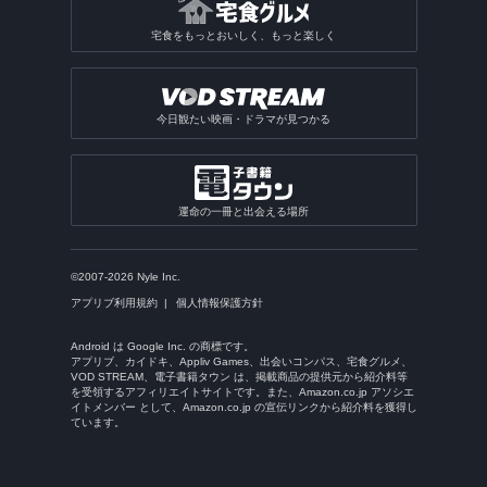
宅食をもっとおいしく、もっと楽しく
今日観たい映画・ドラマが見つかる
運命の一冊と出会える場所
©2007-2026 Nyle Inc.
アプリブ利用規約
個人情報保護方針
Android は Google Inc. の商標です。
アプリブ、カイドキ、Appliv Games、出会いコンパス、宅食グルメ、
VOD STREAM、電子書籍タウン は、掲載商品の提供元から紹介料等
を受領するアフィリエイトサイトです。また、Amazon.co.jp アソシエ
イトメンバー として、Amazon.co.jp の宣伝リンクから紹介料を獲得し
ています。