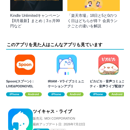
Kindle Unlimitedキャンペーン
「楽天市場」18日と5と0のつ
【8月最新】まとめ｜3ヵ月99
く日はどちらが得？ 会員ラン
円など
クごとの違いを解説
このアプリを見た人はこんなアプリも見ています
Spoon(スプーン)：
IRIAM - Vライブコミュニ
ピカピカ・音声コミュニ
LIVE&PODNOVEL
ケーションアプリ
ティ - 音声ライブ配信ア
プリ
iPhone
Android
iPhone
Android
iPhone
Android
ツイキャス・ライブ
販売元:
MOI CORPORATION
最終アップデート日:
2026年7月22日