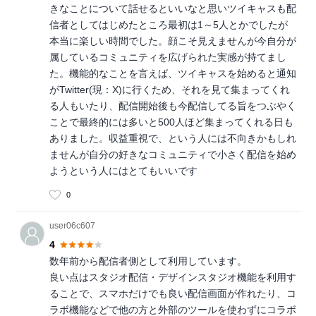
きなことについて話せるといいなと思いツイキャスも配
信者としてはじめたところ最初は1～5人とかでしたが
本当に楽しい時間でした。顔こそ見えませんが今自分が
属しているコミュニティを広げられた実感が持てまし
た。機能的なことを言えば、ツイキャスを始めると通知
がTwitter(現：X)に行くため、それを見て集まってくれ
る人もいたり、配信開始後も今配信してる旨をつぶやく
ことで最終的には多いと500人ほど集まってくれる日も
ありました。収益重視で、という人には不向きかもしれ
ませんが自分の好きなコミュニティで小さく配信を始め
ようという人にはとてもいいです
0
user06c607
4
数年前から配信者側として利用しています。
良い点はスタジオ配信・デザインスタジオ機能を利用す
ることで、スマホだけでも良い配信画面が作れたり、コ
ラボ機能などで他の方と外部のツールを使わずにコラボ