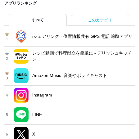
アプリランキング
すべて
このカテゴリ
iシェアリング - 位置情報共有 GPS 電話 追跡アプリ
1
レシピ動画で料理献立を簡単‪に - デリッシュキッチ
2
ン
Amazon Music: 音楽やポッドキャスト
3
Instagram
4
LINE
5
X
6