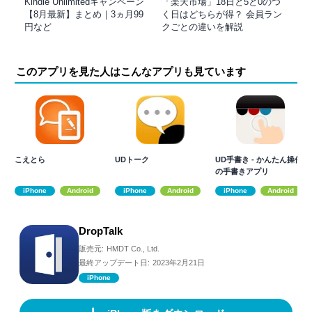
Kindle Unlimitedキャンペーン
「楽天市場」18日と5と0のつ
【8月最新】まとめ｜3ヵ月99
く日はどちらが得？ 会員ラン
円など
クごとの違いを解説
このアプリを見た人はこんなアプリも見ています
こえとら
UDトーク
UD手書き - かんたん操作
の手書きアプリ
iPhone
Android
iPhone
Android
iPhone
Android
DropTalk
販売元:
HMDT Co., Ltd.
最終アップデート日:
2023年2月21日
iPhone