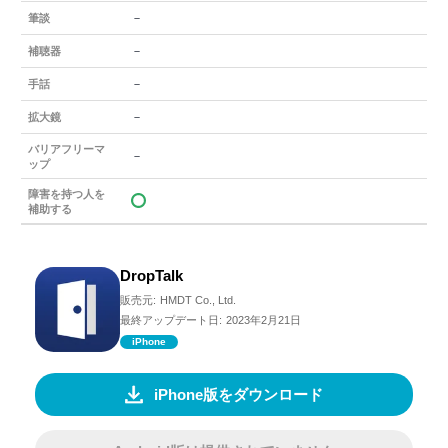
－
筆談
－
補聴器
－
手話
－
拡大鏡
バリアフリーマ
－
ップ
障害を持つ人を
補助する
DropTalk
販売元:
HMDT Co., Ltd.
最終アップデート日:
2023年2月21日
iPhone
iPhone版をダウンロード