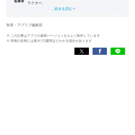
監修者
ラクター。
2006年よりスポーツ教室を主宰し、小・中学生から高齢者
...続きを読む
まで幅広い世代に運動指導を実施。地域に根ざした活動の
傍ら、スポーツイベントの企画・運営にも携わる。
執筆：アプリブ編集部
近年は、アプリ専門家としてラジオやセミナーにも登壇。
※ この記事はアプリの最新バージョンをもとに制作しています
日常生活をより豊かにするヘルスケアアプリの活用法を、
※ 情報の反映には最大で2週間ほどかかる場合があります
メディアや講演を通じて広く発信している。