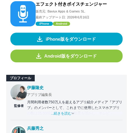
エフェクト付きボイスチェンジャー
販売元:
Baviux Apps & Games SL.
最終アップデート日:
2026年6月16日
iPhone
Android
iPhone版をダウンロード
Android版をダウンロード
プロフィール
伊藤隆史
アプリブ編集長
月間利用者数750万人を超えるアプリ紹介メディア『アプリ
監修者
ブ』のメンバーとして、これまでに使用したスマホアプリ
の数は25,000以上。アプリの知見を活かし、テレビ・
...続きを読む
Web・ラジオなどのメディアに出演。
【メディア出演歴】日本テレビ『午前0時の森』（人生効率
兵藤秀之
化アプリの紹介）、TBS『サタプラ』（スマホライフが変