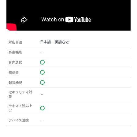
日本語、英語など
対応言語
－
再生機能
音声選択
着信音
録音機能
セキュリティ対
－
策
テキスト読み上
げ
－
デバイス連携