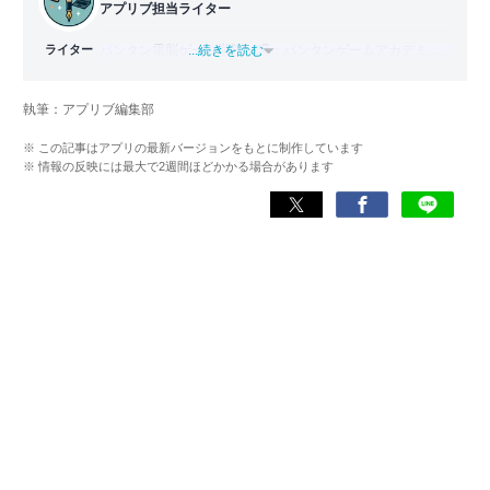
アプリブ担当ライター
わる神アプリの紹介）、J-WAVE『STEP ONE』（今話題の
スマホアプリ）他
ライター
バンタン電脳ゲーム学院（現：バンタンゲームアカデミ
...続きを読む
ー）ゲームライター学部を2011年に卒業。2012年よりゲー
Wikipedia
ム攻略本の執筆に参加し、ライターとしてのキャリアをス
X(旧：Twitter）
執筆：アプリブ編集部
タート。2014年からはヴォラーレ株式会社（現：ナイル株
式会社）に所属し、ゲーム系コンテンツを中心にスマート
※ この記事はアプリの最新バージョンをもとに制作しています
フォンアプリ関連の記事を10年以上制作。Webライティン
※ 情報の反映には最大で2週間ほどかかる場合があります
グ能力検定1級、漢字検定2級を所持。ゲームが持つ楽しさ
を、ツールにある便利さを伝わるライティングを心がけて
います。