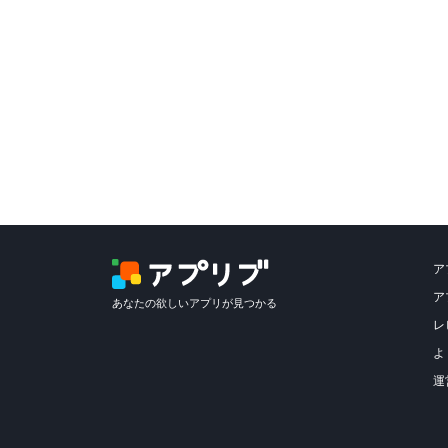
ア
ア
あなたの欲しいアプリが見つかる
レ
よ
運