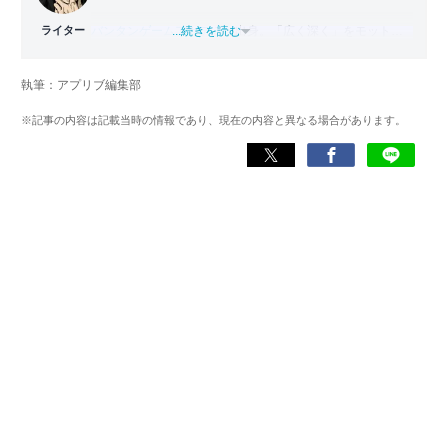
ライター
バンタンゲームアカデミー
...続きを読む
出身。「広く深く」をモットー
に、あらゆるジャンルのゲームに精通する筋金入りのゲー
マー。プレイ済みタイトルは2,000本を超えており、アプリ
執筆：アプリブ編集部
ゲームだけでも1,000本以上。ゲーム開発者を目指した経験
もあり、ゲームの深い理解を持つ。現在はゲームを遊び尽
※記事の内容は記載当時の情報であり、現在の内容と異なる場合があります。
くして面白さを引き出し、人々に伝えるためゲームライタ
ーへと転向。
複数のゲームメディアの立ち上げや運営に携わるほか、ゲ
ーム公式から名指しで攻略記事依頼を受けるなど、執筆の
正確性や専門知識の深さは業界内でも高く評価されてい
る。現在は、アプリブでゲーム関連のコンテンツを豊富に
執筆中。