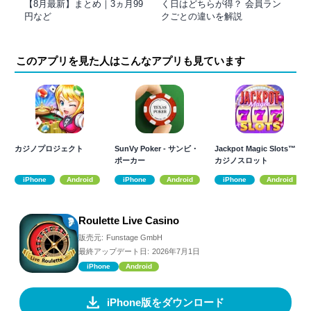
【8月最新】まとめ｜3ヵ月99
く日はどちらが得？ 会員ラン
円など
クごとの違いを解説
このアプリを見た人はこんなアプリも見ています
カジノプロジェクト
SunVy Poker - サンビ・
Jackpot Magic Slots™ -
ポーカー
カジノスロット
iPhone
Android
iPhone
Android
iPhone
Android
Roulette Live Casino
販売元:
Funstage GmbH
最終アップデート日:
2026年7月1日
iPhone
Android
iPhone版をダウンロード