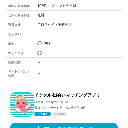
10円/pt（ポイント会員制）
男性の月額料金
無料
女性の月額料金
プロスゲイト株式会社
運営会社
－
カップル
（有料）
出会い
マッチング
－
恋愛相談
デートスポット
－
検索
イククル-出会いマッチングアプリ
販売元:
prosgate Co.Ltd
最終アップデート日:
2026年6月29日
iPhone
Android