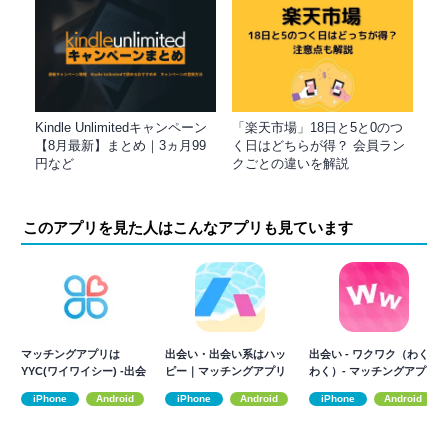
Kindle Unlimitedキャンペーン
「楽天市場」18日と5と0のつ
【8月最新】まとめ｜3ヵ月99
く日はどちらが得？ 会員ラン
円など
クごとの違いを解説
このアプリを見た人はこんなアプリも見ています
マッチングアプリは
出会い・出会い系はハッ
出会い - ワクワク（わく
YYC(ワイワイシー) -出会
ピー｜マッチングアプリ
わく）- マッチングアプリ
い＆デート
｜マッチング
iPhone
Android
iPhone
Android
iPhone
Android