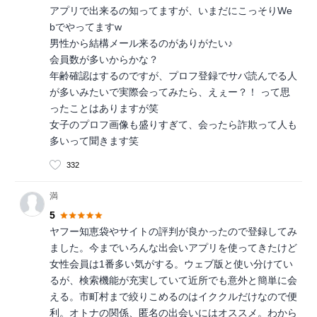
アプリで出来るの知ってますが、いまだにこっそりWe
bでやってますw
男性から結構メール来るのがありがたい♪
会員数が多いからかな？
年齢確認はするのですが、プロフ登録でサバ読んでる人
が多いみたいで実際会ってみたら、えぇー？！ って思
ったことはありますが笑
女子のプロフ画像も盛りすぎて、会ったら詐欺って人も
多いって聞きます笑
332
満
5
ヤフー知恵袋やサイトの評判が良かったので登録してみ
ました。今までいろんな出会いアプリを使ってきたけど
女性会員は1番多い気がする。ウェブ版と使い分けてい
るが、検索機能が充実していて近所でも意外と簡単に会
える。市町村まで絞りこめるのはイククルだけなので便
利。オトナの関係、匿名の出会いにはオススメ。わから