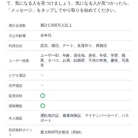
て、気になる人を見つけましょう。気になる人が見つかったら、
「メッセージ」をタップしてやり取りを始めてください。
累計1,500万人以上
累計会員数
全年代
主な年齢層
恋活、婚活、デート、友達作り、再婚活
利用目的
ユーザーID、年齢、居住地、身長、年収、学歴、職
業、タバコ、お酒、結婚歴、子供の有無、趣味、写真
ユーザー検索
等
－
ビデオ通話
－
音声通話
監視体制
通報機能
運転免許証、健康保険証、マイナンバーカード、パス
本人確認
ポート
初回無料ポイン
最大800円分相当（80pt）
ト