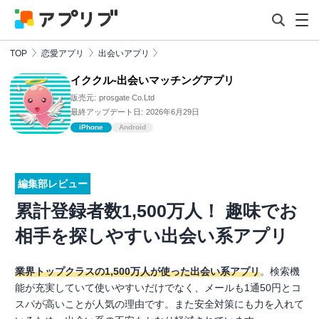
TOP
恋愛アプリ
出会いアプリ
イククル-出会いマッチングアプリ
販売元:
prosgate Co.Ltd
最終アップデート日:
2026年6月29日
iPhone
Android
編集部レビュー
累計登録者数1,500万人！ 趣味でお
相手を探しやすい出会い系アプリ
業界トップクラスの1,500万人が使った出会い系アプリ
。検索機
能が充実していて使いやすいだけでなく、メールも1通50円とコ
スパが高いことが人気の理由です。また安全対策にも力を入れて