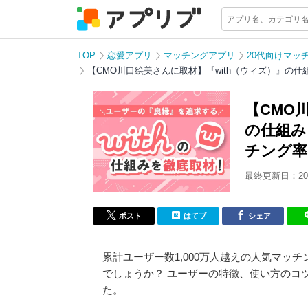
TOP
恋愛アプリ
マッチングアプリ
20代向けマッ
【CMO川口絵美さんに取材】『with（ウィズ）』の
【CMO
の仕組み
チング率
最終更新日：202
ポスト
はてブ
シェア
累計ユーザー数1,000万人越えの人気マッ
でしょうか？ ユーザーの特徴、使い方のコツを
た。