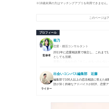
※18歳未満の方はマッチングアプリを利用できません
このページは
プロフィール
菊乃
恋愛・婚活コンサルタント
2011年に恋愛相談業で独立し、これまで
監修者
としても活躍。
著書に「あなたの『そこ』がもったいない
数。
出会いコンパス編集部 近藤
公式サイト
／
Twitter
／
連載
編集部で100人以上の恋活相談に答えた
詣が深く的確なアドバイスが好評。恋愛ア
ライター
>>JLC認定恋愛アドバイザー資格保持
>>wiki