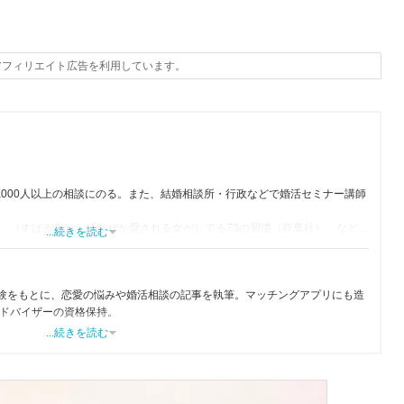
。
アフィリエイト広告を利用しています。
1,000人以上の相談にのる。また、結婚相談所・行政などで婚活セミナー講師
。（すばる舎）」「なぜか愛される女がしてる73の習慣（双葉社）」など多
...続きを読む
経験をもとに、恋愛の悩みや婚活相談の記事を執筆。マッチングアプリにも造
ドバイザーの資格保持。
...続きを読む