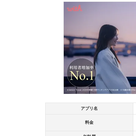
アプリ名
料金