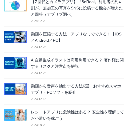
【Z世代とカメラアプリ】『BeReal』利用者の約4
割が、無加工の写真をSNSに投稿する機会が増えた
と回答（アプリブ調べ）
2024.02.20
動画を圧縮する方法 アプリなしでできる！【iOS
／Android／PC】
2023.12.28
AI自動生成イラストは商用利用できる？ 著作権に関
するリスクと注意点を解説
2023.12.26
動画から音声を抽出する方法6選 おすすめスマホ
アプリ・PCソフトを紹介
2023.12.13
レシートアプリに危険性はある？ 安全性を理解して
お小遣いを稼ごう
2023.09.29