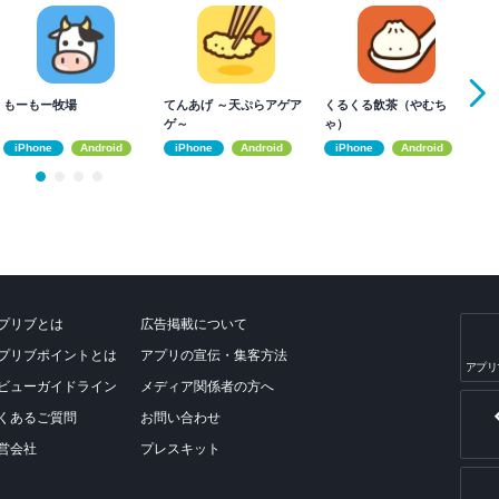
もーもー牧場
てんあげ ～天ぷらアゲア
くるくる飲茶（やむち
じ
ゲ～
ゃ）
iPhone
Android
iPhone
Android
iPhone
Android
プリブとは
広告掲載について
プリブポイントとは
アプリの宣伝・集客方法
アプリ
ビューガイドライン
メディア関係者の方へ
くあるご質問
お問い合わせ
営会社
プレスキット