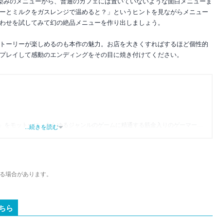
馴染みのメニューから、普通のカフェには置いていないような面白メニューま
ーとミルクをガスレンジで温めると？」というヒントを見ながらメニュー
わせを試してみて幻の絶品メニューを作り出しましょう。
トーリーが楽しめるのも本作の魅力。お店を大きくすればするほど個性的
プレイして感動のエンディングをその目に焼き付けてください。
」をモットーに、あらゆるジャンルのゲームに精通する筋金入りのゲーマー。
...続きを読む
り、アプリゲームだけでも1,000本以上。ゲーム開発者を目指した経験もあり、ゲ
尽くして面白さを引き出し、人々に伝えるためゲームライターへと転向。
わるほか、ゲーム公式から名指しで攻略記事依頼を受けるなど、執筆の正確性
ている。現在は、アプリブでゲーム関連のコンテンツを豊富に執筆中。
る場合があります。
ちら