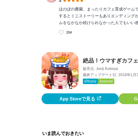
5
ほのぼの農園、まったりカフェ育成ゲームで
するとミニストーリーもありエンディング
ムをなかなか続けられなかった人でもいい感
204
絶品！ウマすぎカフ
販売元:
Junji Kuboya
最終アップデート日:
2018年1月
iPhone
Android
App Storeで見る
G
いま読んでおきたい