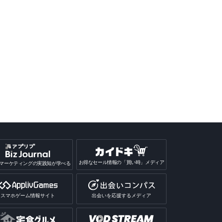
ゃこコレクション
俺の農園と弁当屋
魔法のミックスジュース
もぐ
屋さん
食べ
iPhone
Android
iPhone
Android
iPhone
Android
iPh
お得なセール情報の「買い時」メディア
マーケティングの実践知が学べる
スマホゲーム情報サイト
出会いを応援するメディア