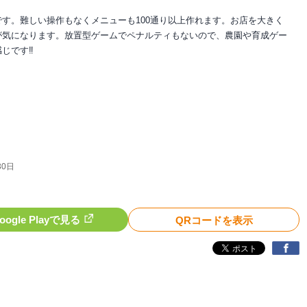
す。難しい操作もなくメニューも100通り以上作れます。お店を大きく
が気になります。放置型ゲームでペナルティもないので、農園や育成ゲー
じです‼︎
ェ
30日
oogle Playで見る
QRコードを表示