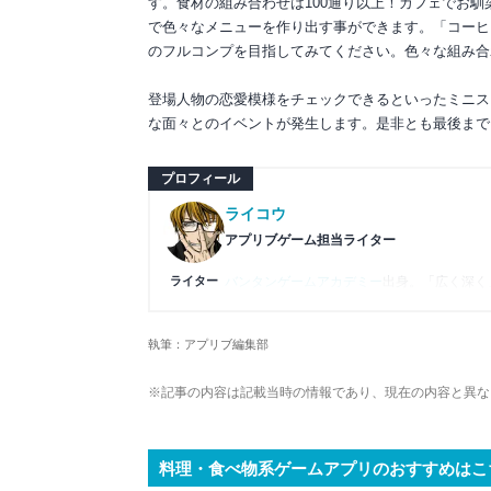
す。食材の組み合わせは100通り以上！カフェでお
で色々なメニューを作り出す事ができます。「コーヒ
のフルコンプを目指してみてください。色々な組み合
登場人物の恋愛模様をチェックできるといったミニス
な面々とのイベントが発生します。是非とも最後まで
プロフィール
ライコウ
アプリブゲーム担当ライター
ライター
バンタンゲームアカデミー
出身。「広く深く
プレイ済みタイトルは2,000本を超えてお
ームの深い理解を持つ。現在はゲームを遊び
執筆：アプリブ編集部
複数のゲームメディアの立ち上げや運営に携
や専門知識の深さは業界内でも高く評価され
※記事の内容は記載当時の情報であり、現在の内容と異な
料理・食べ物系ゲームアプリのおすすめはこ