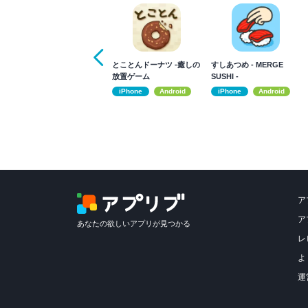
とことんドーナツ -癒しの
すしあつめ - MERGE
放置ゲーム
SUSHI -
iPhone
Android
iPhone
Android
ア
ア
あなたの欲しいアプリが見つかる
レ
よ
運