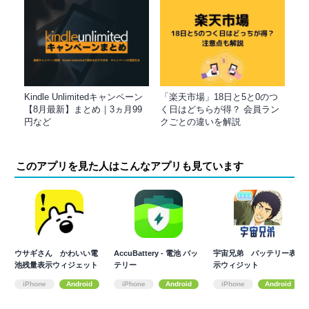
Kindle Unlimitedキャンペーン
「楽天市場」18日と5と0のつ
【8月最新】まとめ｜3ヵ月99
く日はどちらが得？ 会員ラン
円など
クごとの違いを解説
このアプリを見た人はこんなアプリも見ています
ウサギさん かわいい電
Accu​Battery - 電池 バッ
宇宙兄弟 バッテリー表
池残量表示ウィジェット
テリー
示ウィジット
iPhone
Android
iPhone
Android
iPhone
Android