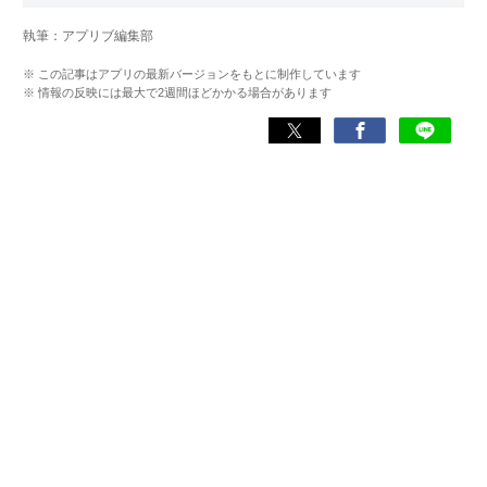
【メディア出演歴】日本テレビ『午前0時の森』（人生効率
執筆：アプリブ編集部
化アプリの紹介）、TBS『サタプラ』（スマホライフが変
わる神アプリの紹介）、J-WAVE『STEP ONE』（今話題の
※ この記事はアプリの最新バージョンをもとに制作しています
スマホアプリ）他
※ 情報の反映には最大で2週間ほどかかる場合があります
Wikipedia
X(旧：Twitter）