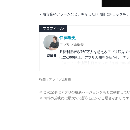
▲着信音やアラームなど、鳴らしたい項目にチェックをい
プロフィール
伊藤隆史
アプリブ編集長
月間利用者数750万人を超えるアプリ紹介
監修者
は25,000以上。アプリの知見を活かし、テ
【メディア出演歴】日本テレビ『午前0時の
アプリの紹介）、J-WAVE『STEP ONE
Wikipedia
執筆：アプリブ編集部
X(旧：Twitter）
※ この記事はアプリの最新バージョンをもとに制作して
※ 情報の反映には最大で2週間ほどかかる場合があります