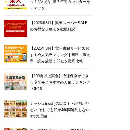
つ？どれがお得？年間カレンダーを
チェック
【2026年3月】楽天スーパーSALE
のお得な攻略法を徹底解説
【2026年3月】電子書籍サービスお
すすめ人気ランキング｜無料・還元
率・読み放題で22社を徹底比較
【100食以上実食】冷凍保存ができ
る宅配弁当おすすめ人気ランキング
TOP16
ナッシュ(nosh)の口コミ・評判がひ
どい それでも私が4年間解約しない
4つの理由