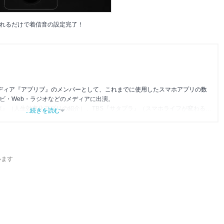
れるだけで着信音の設定完了！
メディア『アプリブ』のメンバーとして、これまでに使用したスマホアプリの数
レビ・Web・ラジオなどのメディアに出演。
森』（人生効率化アプリの紹介）、TBS『サタプラ』（スマホライフが変わる神
...続きを読む
』（今話題のスマホアプリ）他
います