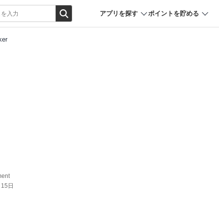
アプリを探す
ポイントを貯める
ker
ment
月15日