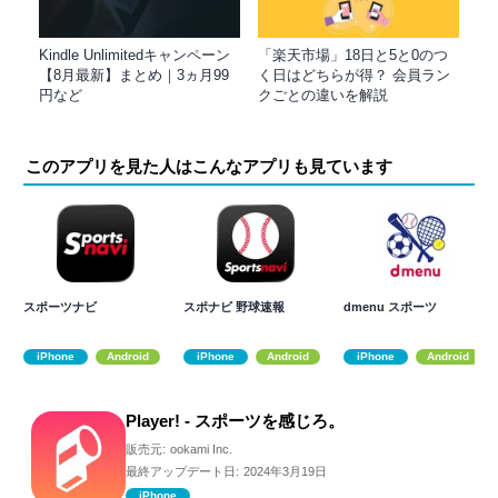
Kindle Unlimitedキャンペーン
「楽天市場」18日と5と0のつ
【8月最新】まとめ｜3ヵ月99
く日はどちらが得？ 会員ラン
円など
クごとの違いを解説
このアプリを見た人はこんなアプリも見ています
スポーツナビ
スポナビ 野球速報
dmenu スポーツ
iPhone
Android
iPhone
Android
iPhone
Android
Player! - スポーツを感じろ。
販売元:
ookami Inc.
最終アップデート日:
2024年3月19日
iPhone