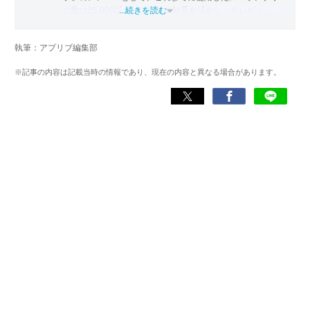
の数は25,000以上。アプリの知見を活かし、テレビ・
...続きを読む
Web・ラジオなどのメディアに出演。
【メディア出演歴】日本テレビ『午前0時の森』（人生効率
執筆：アプリブ編集部
化アプリの紹介）、TBS『サタプラ』（スマホライフが変
わる神アプリの紹介）、J-WAVE『STEP ONE』（今話題の
※記事の内容は記載当時の情報であり、現在の内容と異なる場合があります。
スマホアプリ）他
Wikipedia
X(旧：Twitter）