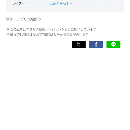
ライター
アプリブに入社後、趣味であるカメラを活かし、カメラや
...続きを読む
写真加工アプリを主に担当。本格的な写真加工方法から、
自撮りのコツなど女性向けの記事を得意とする。読めば
執筆：アプリブ編集部
「誰でも本格的にアプリを使いこなせるようになるコンテ
ンツ」を目標に制作している。
※ この記事はアプリの最新バージョンをもとに制作しています
※ 情報の反映には最大で2週間ほどかかる場合があります