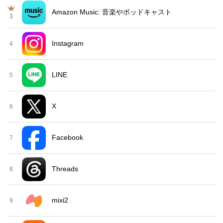
Amazon Music: 音楽やポッドキャスト
3
Instagram
4
LINE
5
X
6
Facebook
7
Threads
8
mixi2
9