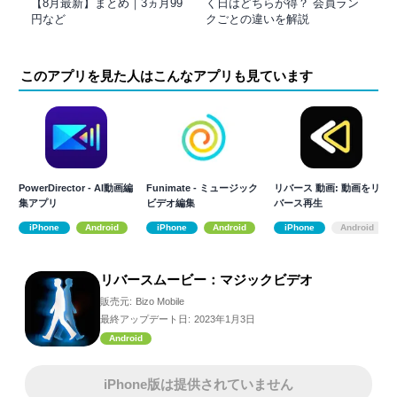
【8月最新】まとめ｜3ヵ月99
く日はどちらが得？ 会員ラン
円など
クごとの違いを解説
このアプリを見た人はこんなアプリも見ています
PowerDirector - AI動画編
Funimate - ミュージック
リバース 動画: 動画をリ
集アプリ
ビデオ編集
バース再生
iPhone
Android
iPhone
Android
iPhone
Android
リバースムービー：マジックビデオ
販売元:
Bizo Mobile
最終アップデート日:
2023年1月3日
Android
iPhone版は提供されていません