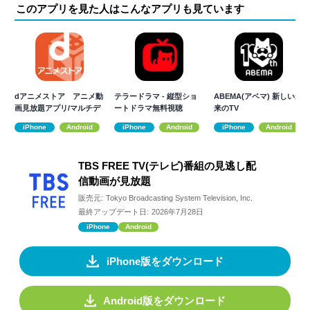
このアプリを見た人はこんなアプリも見ています
dアニメストア アニメ動
テラードラマ - 縦型ショ
ABEMA(アベマ) 新しい未
画見放題アプリ/マルチデ
ートドラマ無料視聴
来のTV
バイス対応
iPhone
Android
iPhone
Android
iPhone
Android
TBS FREE TV(テレビ)番組の見逃し配
信動画が見放題
販売元:
Tokyo Broadcasting System Television, Inc.
最終アップデート日:
2026年7月28日
iPhone
Android
iPhone版をダウンロード
Android版をダウンロード