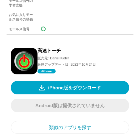
モールス信号の
－
学習支援
お気に入りモー
－
ルス信号の登録
モールス信号
高速トーチ
販売元:
Daniel Kiefer
最終アップデート日:
2022年10月24日
iPhone
iPhone版をダウンロード
Android版は提供されていません
類似のアプリを探す