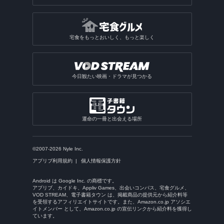
宅食をもっとおいしく、もっと楽しく
今日観たい映画・ドラマが見つかる
運命の一冊と出会える場所
©2007-2026 Nyle Inc.
アプリブ利用規約
個人情報保護方針
Android は Google Inc. の商標です。
アプリブ、カイドキ、Appliv Games、出会いコンパス、宅食グルメ、
VOD STREAM、電子書籍タウン は、掲載商品の提供元から紹介料等
を受領するアフィリエイトサイトです。また、Amazon.co.jp アソシエ
イトメンバー として、Amazon.co.jp の宣伝リンクから紹介料を獲得し
ています。