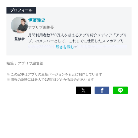
プロフィール
伊藤隆史
アプリブ編集長
月間利用者数750万人を超えるアプリ紹介メディア『アプリ
監修者
ブ』のメンバーとして、これまでに使用したスマホアプリ
の数は25,000以上。アプリの知見を活かし、テレビ・
...続きを読む
Web・ラジオなどのメディアに出演。
【メディア出演歴】日本テレビ『午前0時の森』（人生効率
執筆：アプリブ編集部
化アプリの紹介）、TBS『サタプラ』（スマホライフが変
わる神アプリの紹介）、J-WAVE『STEP ONE』（今話題の
※ この記事はアプリの最新バージョンをもとに制作しています
スマホアプリ）他
※ 情報の反映には最大で2週間ほどかかる場合があります
Wikipedia
X(旧：Twitter）