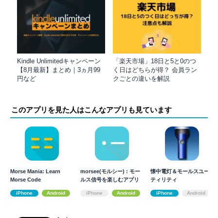
Kindle Unlimitedキャンペーン
「楽天市場」18日と5と0のつ
【8月最新】まとめ｜3ヵ月99
く日はどちらが得？ 会員ラン
円など
クごとの違いを解説
このアプリを見た人はこんなアプリも見ています
Morse Mania: Learn
morsee(モルシー) : モー
懐中電灯＆モールスユー
Morse Code
ルス信号を楽しむアプリ
ティリティ
iPhone
Android
iPhone
Android
iPhone
Android